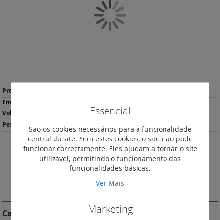
Galeria
de
imagens
Saltar
Mais
para
13,15 €
*
informação
o
1
Essencial
início
0.49
da
124
São os cookies necessários para a funcionalidade
Galeria
central do site. Sem estes cookies, o site não pode
de
funcionar correctamente. Eles ajudam a tornar o site
imagens
Descarregar
utilizável, permitindo o funcionamento das
Imprimir
Ficha de Produto
funcionalidades básicas.
Ver Mais
DESCRIÇÃO
Marketing
Características do Produto