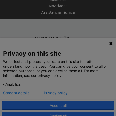
Novidades
Assistência Técnica
TERMOS E CONDIÇÕES
POLÍTICA DE PRIVACIDADE
Privacy on this site
LEGRAND PORTUGAL
We collect and process your data on this site to better
understand how it is used. You can give your consent to all or
GRUPO LEGRAND NO MUNDO
selected purposes, or you can decline them all. For more
information, see our privacy policy.
Analytics
Consent details
Privacy policy
Accept all
© 2020 Legrand. Todos os direitos reservados.
Decline all