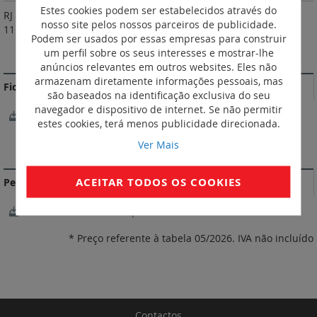
Estes cookies podem ser estabelecidos através do
RJ 45 / RJ 45 direto. Em conformidade com as normas: ISO / IEC
nosso site pelos nossos parceiros de publicidade.
11 801, EN 50173, ANSI / TIA 568.
Podem ser usados por essas empresas para construir
um perfil sobre os seus interesses e mostrar-lhe
MAIS INFORMAÇÃO
anúncios relevantes em outros websites. Eles não
armazenam diretamente informações pessoais, mas
Fichas Técnicas
são baseados na identificação exclusiva do seu
navegador e dispositivo de internet. Se não permitir
FichaTécnica_S000115527EN-00.pdf
estes cookies, terá menos publicidade direcionada.
Ver Mais
DOCUMENTAÇÃO DE CONFORMIDADE
ACEITAR TODOS OS COOKIES
Perfil ambiental do produto
LGRP-00556-V01.01-EN.pdf
* Preço referente à tabela 05/2026. IVA não incluído
Contactos