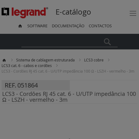
E-catálogo
SOFTWARE
DOCUMENTAÇÃO
CONTACTOS
Pesquisa
Sistema de cablagem estruturada
LCS3 cobre
LCS3 cat. 6 - cabos e cordões
LCS3 - Cordões RJ 45 cat. 6 - U/UTP impedância 100 Ω - LSZH - vermelho - 3m
REF.
051864
LCS3 - Cordões RJ 45 cat. 6 - U/UTP impedância 100
Ω - LSZH - vermelho - 3m
Saltar
para
o
final
da