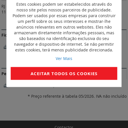
Estes cookies podem ser estabelecidos através do
RJ 45 / RJ 45 direto. Em conformidade com as normas: ISO / IEC
nosso site pelos nossos parceiros de publicidade.
11 801, EN 50173, ANSI / TIA 568.
Podem ser usados por essas empresas para construir
um perfil sobre os seus interesses e mostrar-lhe
MAIS INFORMAÇÃO
anúncios relevantes em outros websites. Eles não
armazenam diretamente informações pessoais, mas
Fichas Técnicas
são baseados na identificação exclusiva do seu
navegador e dispositivo de internet. Se não permitir
FichaTécnica_S000115527EN-00.pdf
estes cookies, terá menos publicidade direcionada.
Ver Mais
DOCUMENTAÇÃO DE CONFORMIDADE
ACEITAR TODOS OS COOKIES
Perfil ambiental do produto
LGRP-01218-V01.01-EN.pdf
* Preço referente à tabela 05/2026. IVA não incluído
Contactos