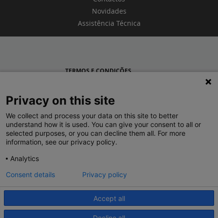
Novidades
Assistência Técnica
TERMOS E CONDIÇÕES
POLÍTICA DE PRIVACIDADE
Privacy on this site
LEGRAND PORTUGAL
We collect and process your data on this site to better
understand how it is used. You can give your consent to all or
GRUPO LEGRAND NO MUNDO
selected purposes, or you can decline them all. For more
information, see our privacy policy.
Analytics
Consent details
Privacy policy
Accept all
© 2020 Legrand. Todos os direitos reservados.
Decline all