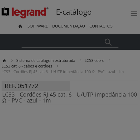
E-catálogo
SOFTWARE
DOCUMENTAÇÃO
CONTACTOS
Pesquisa
Sistema de cablagem estruturada
LCS3 cobre
LCS3 cat. 6 - cabos e cordões
LCS3 - Cordões RJ 45 cat. 6 - U/UTP impedância 100 Ω - PVC - azul - 1m
REF.
051772
LCS3 - Cordões RJ 45 cat. 6 - U/UTP impedância 100
Ω - PVC - azul - 1m
Saltar
para
o
final
da