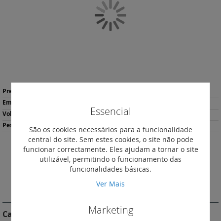
Galeria
de
imagens
Saltar
Mais
para
9,84 €
*
informação
o
1
Essencial
início
0.34
da
54
São os cookies necessários para a funcionalidade
Galeria
central do site. Sem estes cookies, o site não pode
de
funcionar correctamente. Eles ajudam a tornar o site
imagens
Descarregar
utilizável, permitindo o funcionamento das
Imprimir
Ficha de Produto
funcionalidades básicas.
Ver Mais
DESCRIÇÃO
Marketing
Características do Produto