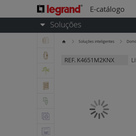
E-catálogo
Soluções
Soluções inteligentes
Domó
REF.
K4651M2KNX
L
Saltar
para
o
final
da
Galeria
de
imagens