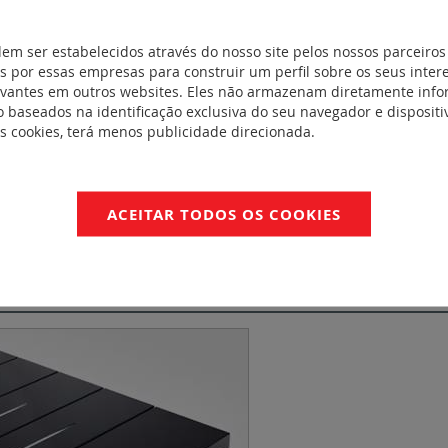
Catálogo Living Now
dem ser estabelecidos através do nosso site pelos nossos parceiros
NFORMIDADE
 por essas empresas para construir um perfil sobre os seus inter
evantes em outros websites. Eles não armazenam diretamente inf
 baseados na identificação exclusiva do seu navegador e dispositiv
KNX EIB-5/16503/20
es cookies, terá menos publicidade direcionada.
ACEITAR TODOS OS COOKIES