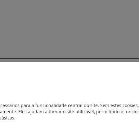
cessários para a funcionalidade central do site. Sem estes cookies,
entos
NotíciaTécnica
amente. Eles ajudam a tornar o site utilizável, permitindo o func
básicas.
FichaTécnica