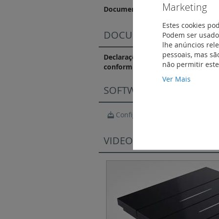
Marketing
Documentação Comercial
Estes cookies po
DOCUMENTAÇÃO DE CO
Podem ser usados
lhe anúncios rel
pessoais, mas são
Declarações e certificados de
não permitir est
conformidade
Ver Mais
SOFTWARE
Configurador Living Now
VIDEOS