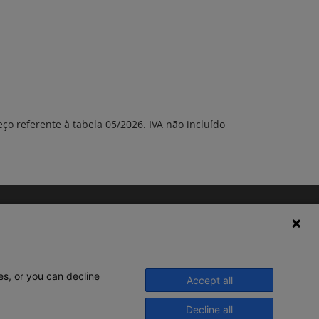
eço referente à tabela 05/2026. IVA não incluído
es, or you can decline
Accept all
Decline all
© 2020 Legrand. Todos os direitos