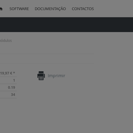
SOFTWARE
DOCUMENTAÇÃO
CONTACTOS
uisa
módulos
19,97 €
*
Imprimir
1
0.19
34