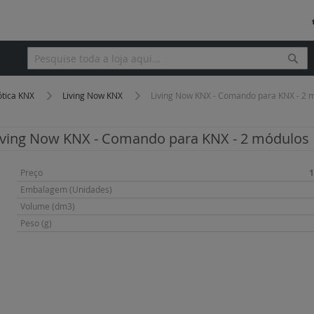
Pesq
Pesquisa
tica KNX
Living Now KNX
Living Now KNX - Comando para KNX - 2 
iving Now KNX - Comando para KNX - 2 módulos
Mais
Preço
1
informação
Embalagem (Unidades)
Volume (dm3)
Peso (g)