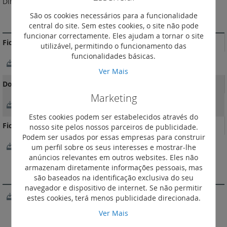
Dimensões (larg. x alt. x prof.): 244,5 x 86 x 11,3 mm
São os cookies necessários para a funcionalidade
MAIS INFORMAÇÃO
central do site. Sem estes cookies, o site não pode
funcionar correctamente. Eles ajudam a tornar o site
Fichas Técnicas
utilizável, permitindo o funcionamento das
funcionalidades básicas.
FichaTécnica
Ver Mais
Documentação Comercial
Marketing
Catálogo Living Now
Estes cookies podem ser estabelecidos através do
Ficheiro BIM
nosso site pelos nossos parceiros de publicidade.
Podem ser usados por essas empresas para construir
Bticino_Wiring_device_Living-Now_2022_EN.rvt
um perfil sobre os seus interesses e mostrar-lhe
anúncios relevantes em outros websites. Eles não
armazenam diretamente informações pessoais, mas
SOFTWARE
são baseados na identificação exclusiva do seu
navegador e dispositivo de internet. Se não permitir
Configurador Living Now
estes cookies, terá menos publicidade direcionada.
Ver Mais
VIDEOS