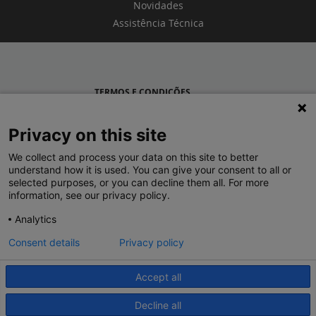
Novidades
Assistência Técnica
TERMOS E CONDIÇÕES
POLÍTICA DE PRIVACIDADE
Privacy on this site
LEGRAND PORTUGAL
We collect and process your data on this site to better
understand how it is used. You can give your consent to all or
GRUPO LEGRAND NO MUNDO
selected purposes, or you can decline them all. For more
information, see our privacy policy.
Analytics
Consent details
Privacy policy
Accept all
© 2020 Legrand. Todos os direitos reservados.
Decline all