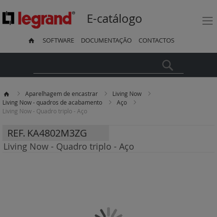
E-catálogo
SOFTWARE
DOCUMENTAÇÃO
CONTACTOS
Pesquisa
Aparelhagem de encastrar
Living Now
Living Now - quadros de acabamento
Aço
Living Now - Quadro triplo - Aço
REF.
KA4802M3ZG
Living Now - Quadro triplo - Aço
Saltar
para
o
final
da
Galeria