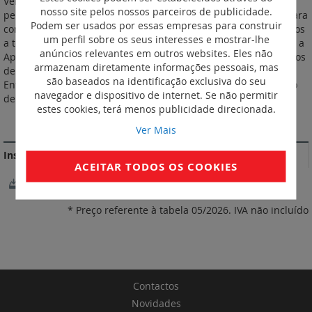
Versão série de aparelhagem em 2 MOD: Este Starter Pack
nosso site pelos nossos parceiros de publicidade.
permite iniciar uma instalação conectada Pode ser utilizado para
Podem ser usados por essas empresas para construir
controlar a iluminação, estores e equipamentos elétricos ligados
um perfil sobre os seus interesses e mostrar-lhe
a tomadas de energia conectadas: - utilizando o smartphone e a
anúncios relevantes em outros websites. Eles não
App Home + Control; - através de assistentes de voz; - comandos
armazenam diretamente informações pessoais, mas
de cenários sem fios. Fornecido com comando geral sem fios
são baseados na identificação exclusiva do seu
Entrar/Sair com suporte (atenção instala-se apenas em quadro
navegador e dispositivo de internet. Se não permitir
de 2 módulos) Alimentação 110-230 Va.c. - 2 módulos.
estes cookies, terá menos publicidade direcionada.
MAIS INFORMAÇÃO
Ver Mais
Instruções de instalação e documentos relacionados
ACEITAR TODOS OS COOKIES
NotíciasTécnicas
* Preço referente à tabela 05/2026. IVA não incluído
Contactos
Novidades