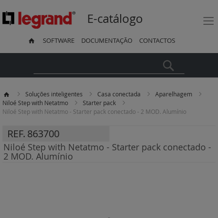
E-catálogo
SOFTWARE
DOCUMENTAÇÃO
CONTACTOS
Pesquisa
Soluções inteligentes
Casa conectada
Aparelhagem
Niloé Step with Netatmo
Starter pack
Niloé Step with Netatmo - Starter pack conectado - 2 MOD. Alumínio
REF.
863700
Niloé Step with Netatmo - Starter pack conectado -
2 MOD. Alumínio
Saltar
para
o
final
da