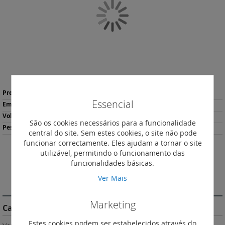
Galeria
de
imagens
Saltar
Mais
para
136,66 €
*
Essencial
informação
o
1
início
0.623
São os cookies necessários para a funcionalidade
da
130
central do site. Sem estes cookies, o site não pode
Galeria
funcionar correctamente. Eles ajudam a tornar o site
de
utilizável, permitindo o funcionamento das
imagens
Imprimir
funcionalidades básicas.
Ver Mais
DESCRIÇÃO
Marketing
Características do Produto
Estes cookies podem ser estabelecidos através do