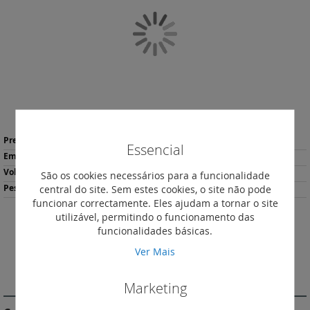
da
Galeria
de
imagens
Saltar
Mais
para
55,25 €
*
Essencial
informação
o
1
início
4.73
São os cookies necessários para a funcionalidade
da
central do site. Sem estes cookies, o site não pode
1218
Galeria
funcionar correctamente. Eles ajudam a tornar o site
de
utilizável, permitindo o funcionamento das
imagens
Descarregar
funcionalidades básicas.
Imprimir
Ficha de Produto
Ver Mais
DESCRIÇÃO
Marketing