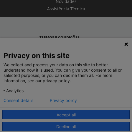
Novidades
Assistência Técnica
TERMOS E CONDIÇÕES
POLÍTICA DE PRIVACIDADE
Privacy on this site
LEGRAND PORTUGAL
We collect and process your data on this site to better
understand how it is used. You can give your consent to all or
GRUPO LEGRAND NO MUNDO
selected purposes, or you can decline them all. For more
information, see our privacy policy.
Analytics
Consent details
Privacy policy
Accept all
© 2020 Legrand. Todos os direitos reservados.
Decline all