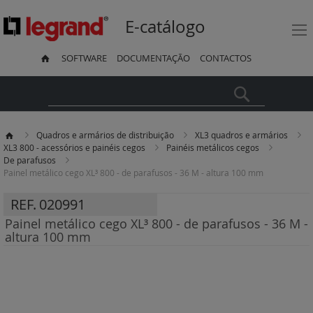
E-catálogo
SOFTWARE
DOCUMENTAÇÃO
CONTACTOS
Pesquisa
Quadros e armários de distribuição
XL3 quadros e armários
XL3 800 - acessórios e painéis cegos
Painéis metálicos cegos
De parafusos
Painel metálico cego XL³ 800 - de parafusos - 36 M - altura 100 mm
REF.
020991
Painel metálico cego XL³ 800 - de parafusos - 36 M -
altura 100 mm
Saltar
para
o
final