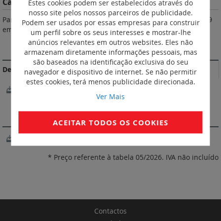
Características do Produto
Estes cookies podem ser estabelecidos através do
nosso site pelos nossos parceiros de publicidade.
Parafusos imperdíveis. N.º de módulos Charneiras ref. 0 209 59
Podem ser usados por essas empresas para construir
em opção.
um perfil sobre os seus interesses e mostrar-lhe
anúncios relevantes em outros websites. Eles não
DOCUMENTAÇÃO DE CONFORMIDADE
armazenam diretamente informações pessoais, mas
são baseados na identificação exclusiva do seu
Declarações e certificados de conformidade
navegador e dispositivo de internet. Se não permitir
estes cookies, terá menos publicidade direcionada.
LOVAG-IT 12.067
Ver Mais
SOFTWARE
ACEITAR TODOS OS COOKIES
XL Pro3
* Preço referente à tabela 05/2026. IVA não incluído
Contactos