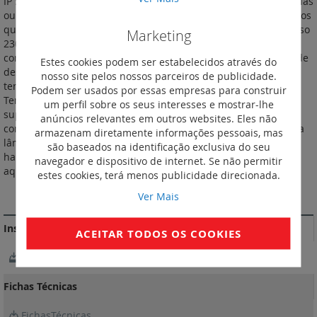
IP 55 - IK 07. Mecanismo versão componível, fornecido com teclas
ou centros. Pode ser instalado com as caixas salientes ou com os
quadros de encastrar Plexo™. Interruptor temporizado luminoso
Marketing
230 V~. Sem neutro - 2 fios. Ligadores de parafusos. Permite
comandar a iluminação ou o aquecimento com temporização de
Estes cookies podem ser estabelecidos através do
desativação. É possível instalar vários interruptores
nosso site pelos nossos parceiros de publicidade.
temporizados num mesmo circuito. Fornecido com lâmpada.
Podem ser usados por essas empresas para construir
Temporização regulável de 25 s até 15 minutos. Cargas máx.
um perfil sobre os seus interesses e mostrar-lhe
suportadas: - 100 W para LEDs; - 400 VA para halogéneo MBT
anúncios relevantes em outros websites. Eles não
com transformador ferromagnético ou eletrónico; - 400 VA para
armazenam diretamente informações pessoais, mas
lâmpadas fluorescentes; - 1.000 W para incandescentes e
são baseados na identificação exclusiva do seu
halogéneo 230 VA; - 1.840 W para circuitos resistivos (ex.:
navegador e dispositivo de internet. Se não permitir
aquecimento); - 250 VA para motores. Cor: Branco.
estes cookies, terá menos publicidade direcionada.
MAIS INFORMAÇÃO
Ver Mais
Instruções de instalação e documentos relacionados
ACEITAR TODOS OS COOKIES
NotíciasTécnicas
Fichas Técnicas
FichasTécnicas