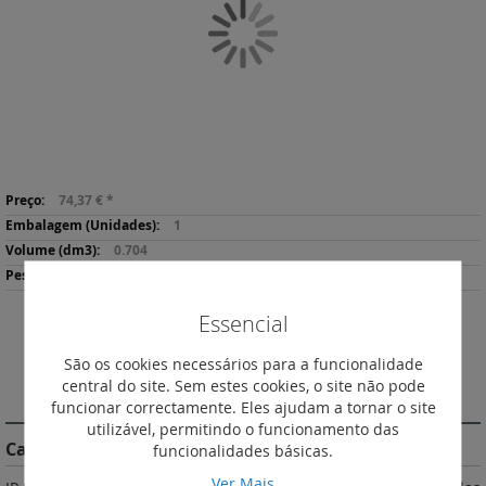
Galeria
de
imagens
Saltar
Mais
para
74,37 €
*
informação
o
1
início
0.704
da
108
Galeria
de
Essencial
imagens
Imprimir
São os cookies necessários para a funcionalidade
central do site. Sem estes cookies, o site não pode
DESCRIÇÃO
funcionar correctamente. Eles ajudam a tornar o site
utilizável, permitindo o funcionamento das
Características do Produto
funcionalidades básicas.
Ver Mais