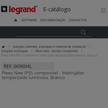
E-catálogo
SOFTWARE
DOCUMENTAÇÃO
CONTACTOS
Pesquisa
Soluções salientes, estanques e material de instalação
Soluções estanques
Plexo New - Versão Componível
Plexo New IP55 componível - Interruptor temporizado luminoso. Branco
REF.
069604L
Plexo New IP55 componível - Interruptor
temporizado luminoso. Branco
Saltar
para
o
final
da