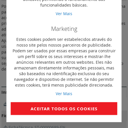
funcionalidades básicas.
Posto interno áudio sistema 2 fios com punho para instalação na
parede ou na mesa (para instalação na mesa necessita de um
Ver Mais
acessório ref. 344692). Possui 3 botões para o controle das
principais funções e 4 botões "soft touch" para executar funções
Marketing
adicionais - por exemplo controle da luz da escada, interfone,
ativação adicional de fechadura da porta, ativações genéricas.
Estes cookies podem ser estabelecidos através do
Ajuste do volume da campainha (com exclusão de chamada)
nosso site pelos nossos parceiros de publicidade.
usando o seletor apropriado. A instalação pode ser feita na
Podem ser usados por essas empresas para construir
parede usando o suporte fornecido ou usando o acessório de
um perfil sobre os seus interesses e mostrar-lhe
suporte de mesa (1 x 344692) - para ser adquirido
anúncios relevantes em outros websites. Eles não
separadamente. O dispositivo, também equipado com a função
armazenam diretamente informações pessoais, mas
de estúdio profissional (escritório), deve ser configurado.
são baseados na identificação exclusiva do seu
MAIS INFORMAÇÃO
navegador e dispositivo de internet. Se não permitir
estes cookies, terá menos publicidade direcionada.
Instruções de instalação e documentos relacionados
Ver Mais
NotíciaTécnica_LE11147AA
ACEITAR TODOS OS COOKIES
Fichas Técnicas
FichaTécnica_ST-00000689-EN