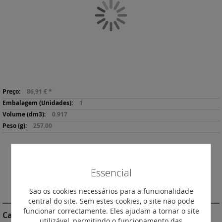
Galeria
de
imagens
Saltar
Mais
para
86,91 €
*
informação
o
1
início
0.917
da
257.00
Galeria
de
imagens
Descarregar
Imprimir
Ficha de Produto
Essencial
DESCRIÇÃO
São os cookies necessários para a funcionalidade
central do site. Sem estes cookies, o site não pode
funcionar correctamente. Eles ajudam a tornar o site
Características do Produto
utilizável, permitindo o funcionamento das