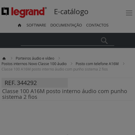
E-catálogo
SOFTWARE
DOCUMENTAÇÃO
CONTACTOS
Pesquisa
Porteiros áudio e vídeo
Postos internos Novo Classe 100 áudio
Posto com telefone A16M
Classe 100 A16M posto interno áudio com punho sistema 2 fios
REF.
344292
Classe 100 A16M posto interno áudio com punho
sistema 2 fios
Saltar
para
o
final
da