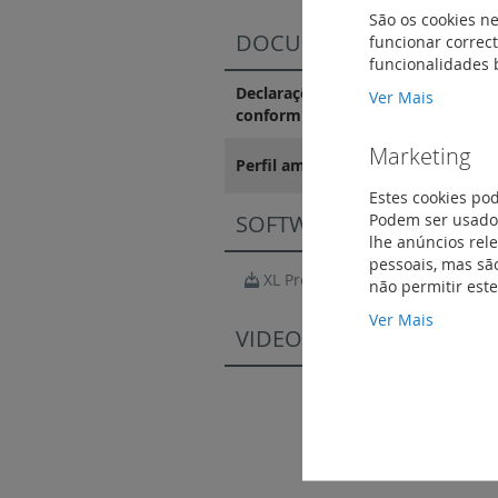
São os cookies ne
DOCUMENTAÇÃO DE CO
funcionar correct
funcionalidades 
Declarações e certificados de
Ver Mais
conformidade
Marketing
Perfil ambiental do produto
Estes cookies po
Podem ser usados
SOFTWARE
lhe anúncios rel
pessoais, mas são
XL Pro3
não permitir est
Ver Mais
VIDEOS