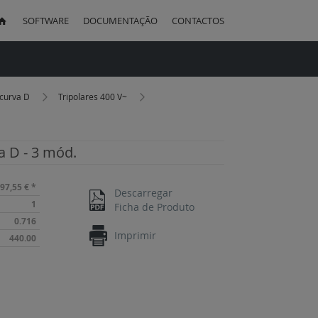
SOFTWARE
DOCUMENTAÇÃO
CONTACTOS
uisa
 curva D
Tripolares 400 V~
va D - 3 mód.
97,55 €
*
Descarregar
1
Ficha de Produto
0.716
Imprimir
440.00