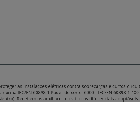
roteger as instalações elétricas contra sobrecargas e curtos-circ
 a norma IEC/EN 60898-1 Poder de corte: 6000 - IEC/EN 60898-1 400 
Neutro). Recebem os auxiliares e os blocos diferenciais adaptáveis 
otimizada.
FichaTécnica_F01591EN-02