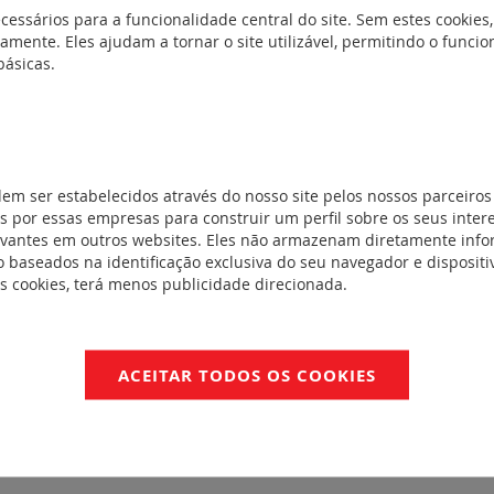
cessários para a funcionalidade central do site. Sem estes cookies,
NFORMIDADE
amente. Eles ajudam a tornar o site utilizável, permitindo o func
básicas.
LGELYVSQHI
LGJSZTIDGM
dem ser estabelecidos através do nosso site pelos nossos parceiros
 por essas empresas para construir um perfil sobre os seus inter
evantes em outros websites. Eles não armazenam diretamente inf
 baseados na identificação exclusiva do seu navegador e dispositiv
es cookies, terá menos publicidade direcionada.
ACEITAR TODOS OS COOKIES