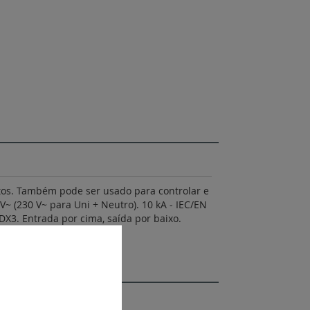
uitos. Também pode ser usado para controlar e
V~ (230 V~ para Uni + Neutro). 10 kA - IEC/EN
DX3. Entrada por cima, saída por baixo.