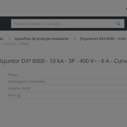
Pesq
Pesquisa
ção
Aparelhos de proteção modulares
Disjuntores DX3 6000 - 10 kA
A - Curva D - 3 mód.
isjuntor DX³ 6000 - 10 kA - 3P - 400 V~ - 6 A - Cur
Mais
Preço
informação
Embalagem (Unidades)
Volume (dm3)
Peso (g)