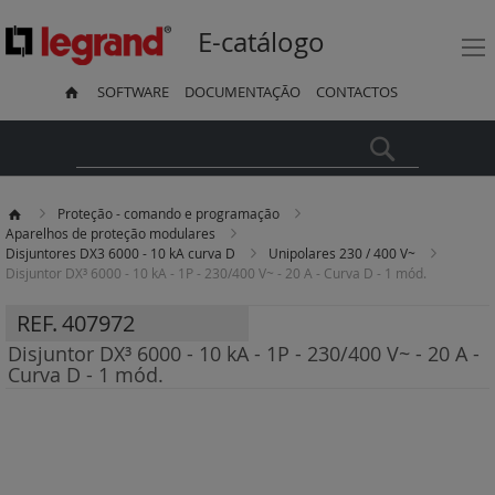
E-catálogo
SOFTWARE
DOCUMENTAÇÃO
CONTACTOS
Pesquisa
Proteção - comando e programação
Aparelhos de proteção modulares
Disjuntores DX3 6000 - 10 kA curva D
Unipolares 230 / 400 V~
Disjuntor DX³ 6000 - 10 kA - 1P - 230/400 V~ - 20 A - Curva D - 1 mód.
REF.
407972
Disjuntor DX³ 6000 - 10 kA - 1P - 230/400 V~ - 20 A -
Curva D - 1 mód.
Saltar
para
o
final