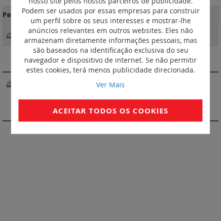
nosso site pelos nossos parceiros de publicidade.
Podem ser usados por essas empresas para construir
Perfil ambiental do produto
um perfil sobre os seus interesses e mostrar-lhe
anúncios relevantes em outros websites. Eles não
LGJSZTIDGM
armazenam diretamente informações pessoais, mas
são baseados na identificação exclusiva do seu
SOFTWARE
navegador e dispositivo de internet. Se não permitir
estes cookies, terá menos publicidade direcionada.
XL Pro3
Ver Mais
VIDEOS
ACEITAR TODOS OS COOKIES