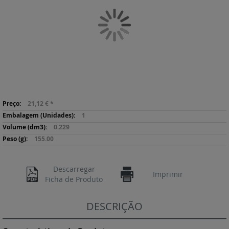
da
Galeria
de
imagens
Saltar
Mais
para
21,12 €
*
informação
o
1
início
0.229
da
155.00
Galeria
de
imagens
Descarregar
Imprimir
Ficha de Produto
DESCRIÇÃO