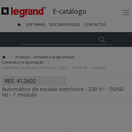
E-catálogo
SOFTWARE
DOCUMENTAÇÃO
CONTACTOS
Pesquisa
Proteção - comando e programação
Comando e programação
Automático de escada eletrónico - 230 V~ - 50/60 Hz - 1 módulo
REF.
412602
Automático de escada eletrónico - 230 V~ - 50/60
Hz - 1 módulo
Saltar
para
o
final
da