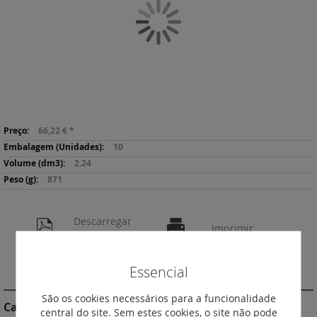
Galeria
de
imagens
Saltar
Mais
para
66,22 €
*
informação
o
10
início
2.24
da
871
Galeria
de
imagens
Descarregar
Imprimir
Ficha de Produto
Essencial
DESCRIÇÃO
São os cookies necessários para a funcionalidade
Características do Produto
central do site. Sem estes cookies, o site não pode