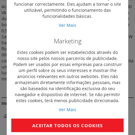
funcionar correctamente. Eles ajudam a tornar o site
Aceitam a passagem do pente de alimentação. Alimentação: 230
utilizável, permitindo o funcionamento das
VA - 50/60 Hz. Permitem a ligação de um circuito de iluminação
funcionalidades básicas.
durante um tempo pré-determinado. Autoproteção em caso de
botão bloqueado. 230 VA - 50/60 Hz. Temporização regulável de
Ver Mais
0,5 a 10 min. Reciclável. Contacto de marcha forçada manual.
Saída 16 A - 250 VA - µ cos ø = 1. 3 680 W incandescente. 2 000 W
Marketing
halogéneo - 230 VA. 1 000 VA fluo compensada série. 1 000 VA
fluo compensada paralelo máx. 70 µF. 1 000 VA fluocompacta. 1
Estes cookies podem ser estabelecidos através do
000 W lâmpadas economizadoras de energia. Ligação a 3 ou 4
nosso site pelos nossos parceiros de publicidade.
condutores reconhecidos automaticamente pelo aparelho. Aceita
Podem ser usados por essas empresas para construir
um número ilimitado de botões não luminosos ou 50 botões
um perfil sobre os seus interesses e mostrar-lhe
luminosos máx. com sinalizador néon 1 mA máx. Número de
anúncios relevantes em outros websites. Eles não
módulos: 1.
armazenam diretamente informações pessoais, mas
são baseados na identificação exclusiva do seu
MAIS INFORMAÇÃO
navegador e dispositivo de internet. Se não permitir
estes cookies, terá menos publicidade direcionada.
Instruções de instalação e documentos relacionados
Ver Mais
NotíciaTécnica_292552-02.pdf
ACEITAR TODOS OS COOKIES
DOCUMENTAÇÃO DE CONFORMIDADE