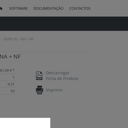
SOFTWARE
DOCUMENTAÇÃO
CONTACTOS
uisa
~ - 50/60 Hz - NA + NF
- NA + NF
61,99 €
*
Descarregar
1
Ficha de Produto
0.21
Imprimir
53