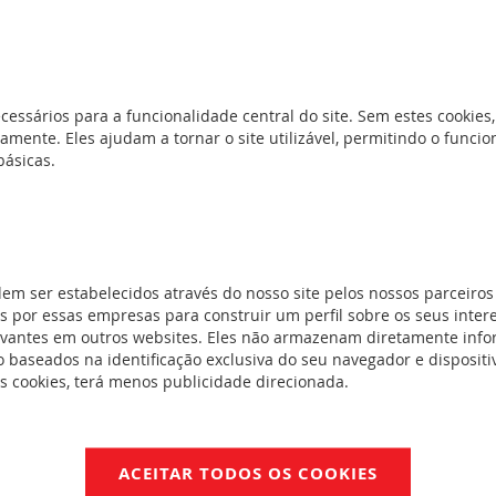
cessários para a funcionalidade central do site. Sem estes cookies,
amente. Eles ajudam a tornar o site utilizável, permitindo o func
básicas.
e sinalizar o estado da posição dos contactos do produto ao qual es
dem ser estabelecidos através do nosso site pelos nossos parceiros
om: telerruptores standard equipados ou não com auxiliar de coman
 por essas empresas para construir um perfil sobre os seus inter
r standard.
evantes em outros websites. Eles não armazenam diretamente inf
 baseados na identificação exclusiva do seu navegador e dispositiv
es cookies, terá menos publicidade direcionada.
entos
NotíciaTécnica_LE01996AE.pdf
ACEITAR TODOS OS COOKIES