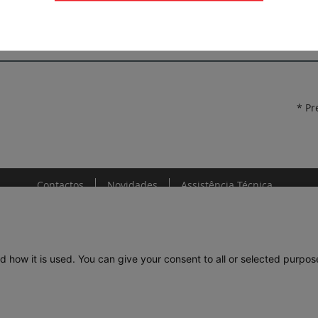
FichaTécnica_F01326EN-00.pdf
* Pr
Contactos
Novidades
Assistência Técnica
d how it is used. You can give your consent to all or selected purpos
DE
LEGRAND PORTUGAL
GRUPO LEGRAND NO MUNDO