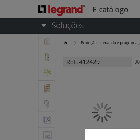
E-catálogo
Soluções
Proteção - comando e programa
REF.
412429
A
Saltar
para
o
final
da
Galeria
de
imagens