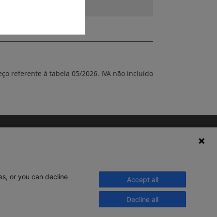
eço referente à tabela 05/2026. IVA não incluído
es, or you can decline
Accept all
Decline all
© 2020 Legrand. Todos os direitos
reservados.