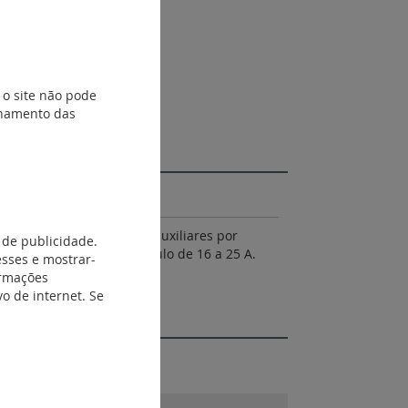
 o site não pode
ionamento das
tão associados. Máximo 2 auxiliares por
 de publicidade.
do; contactores de 1 módulo de 16 a 25 A.
esses e mostrar-
ormações
o de internet. Se