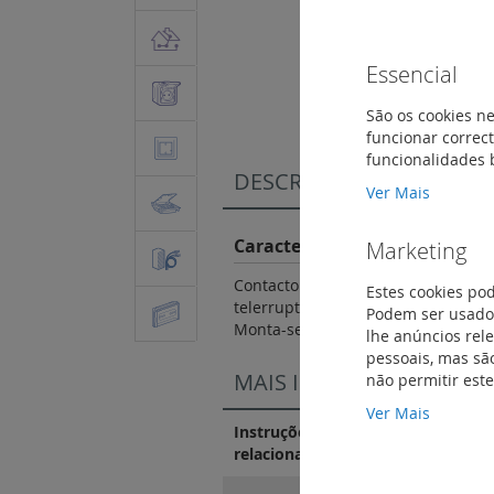
Saltar
Essencial
para
o
São os cookies ne
início
funcionar correct
da
funcionalidades 
Galeria
DESCRIÇÃO
de
Ver Mais
imagens
Características do Produto
Marketing
Contacto auxiliar inversor. Permit
Estes cookies po
telerruptor standard. Utiliza-se c
Podem ser usados
Monta-se à esquerda do telerrupto
lhe anúncios rel
pessoais, mas são
MAIS INFORMAÇÃO
não permitir est
Ver Mais
Instruções de instalação e docum
relacionados