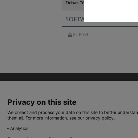
Fichas Técnicas
SOFTWARE
XL Pro3
Privacy on this site
We collect and process your data on this site to better understan
them all. For more information, see our privacy policy.
TERMOS E CONDIÇÕES
POLÍTICA DE PRIVACIDA
Analytics