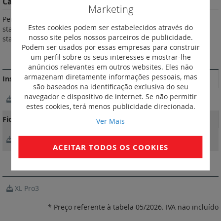
Características do Produto
Marketing
Permitem comandar simultaneamente vários telerruptores
Estes cookies podem ser estabelecidos através do
standard do mesmo ponto. 1 auxiliar máximo por telerruptor
nosso site pelos nossos parceiros de publicidade.
standard.
Podem ser usados por essas empresas para construir
MAIS INFORMAÇÃO
um perfil sobre os seus interesses e mostrar-lhe
anúncios relevantes em outros websites. Eles não
armazenam diretamente informações pessoais, mas
Instruções de instalação e documentos relacionados
são baseados na identificação exclusiva do seu
navegador e dispositivo de internet. Se não permitir
NotíciaTécnica_LE01996AE.pdf
estes cookies, terá menos publicidade direcionada.
Fichas Técnicas
Ver Mais
FichaTécnica_F01327EN-00.pdf
ACEITAR TODOS OS COOKIES
SOFTWARE
XL Pro3
* Preço referente à tabela 05/2026. IVA não incluído