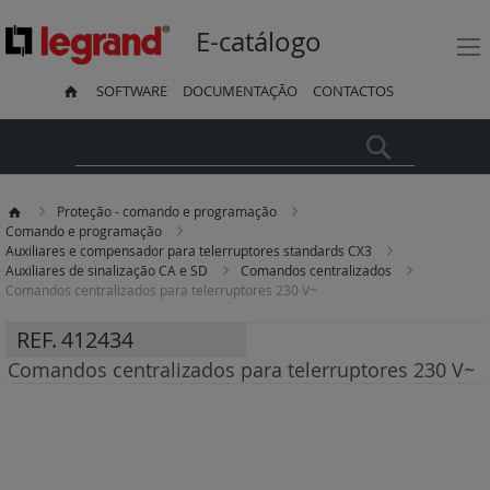
E-catálogo
SOFTWARE
DOCUMENTAÇÃO
CONTACTOS
Pesquisa
Proteção - comando e programação
Comando e programação
Auxiliares e compensador para telerruptores standards CX3
Auxiliares de sinalização CA e SD
Comandos centralizados
Comandos centralizados para telerruptores 230 V~
REF.
412434
Comandos centralizados para telerruptores 230 V~
Saltar
para
o
final