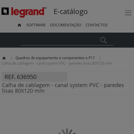
E-catálogo
SOFTWARE
DOCUMENTAÇÃO
CONTACTOS
Pesquisa
Quadros de equipamento e componentes e P17
Calha de cablagem - canal system PVC - paredes lisas 80X120 mm
REF.
636950
Calha de cablagem - canal system PVC - paredes
lisas 80X120 mm
Saltar
para
o
final
da
Galeria