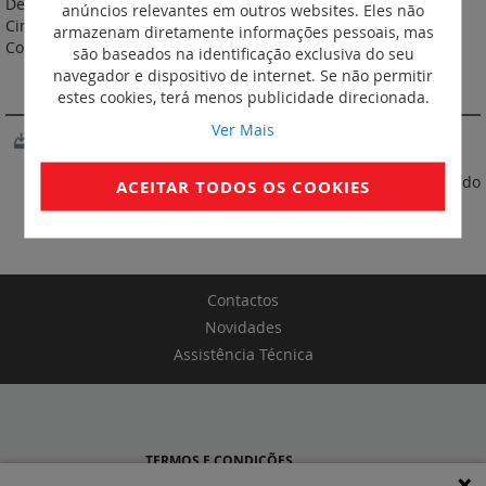
De acordo com a norma EN 50085-2-3. Material: PVC M1. Cor:
anúncios relevantes em outros websites. Eles não
Cinzenta RAL 7030. Perfurações laterais com passo de 10 mm.
armazenam diretamente informações pessoais, mas
Comprimento: 2 m.
são baseados na identificação exclusiva do seu
navegador e dispositivo de internet. Se não permitir
SOFTWARE
estes cookies, terá menos publicidade direcionada.
Ver Mais
XL Pro3
* Preço referente à tabela 05/2026. IVA não incluído
ACEITAR TODOS OS COOKIES
Contactos
Novidades
Assistência Técnica
TERMOS E CONDIÇÕES