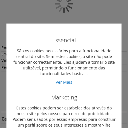
de
imagens
Essencial
Saltar
Mais
para
21,14 €
*
São os cookies necessários para a funcionalidade
informação
o
16
central do site. Sem estes cookies, o site não pode
início
N/D
funcionar correctamente. Eles ajudam a tornar o site
da
N/D
utilizável, permitindo o funcionamento das
Galeria
funcionalidades básicas.
de
imagens
Ver Mais
Descarregar
Imprimir
Ficha de Produto
Marketing
DESCRIÇÃO
Estes cookies podem ser estabelecidos através do
nosso site pelos nossos parceiros de publicidade.
Características do Produto
Podem ser usados por essas empresas para construir
um perfil sobre os seus interesses e mostrar-lhe