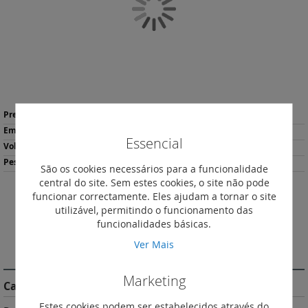
de
imagens
Saltar
Mais
para
5,60 €
*
informação
o
168
Essencial
início
N/D
da
N/D
São os cookies necessários para a funcionalidade
Galeria
central do site. Sem estes cookies, o site não pode
de
funcionar correctamente. Eles ajudam a tornar o site
imagens
Descarregar
utilizável, permitindo o funcionamento das
Imprimir
Ficha de Produto
funcionalidades básicas.
Ver Mais
DESCRIÇÃO
Marketing
Características do Produto
Estes cookies podem ser estabelecidos através do