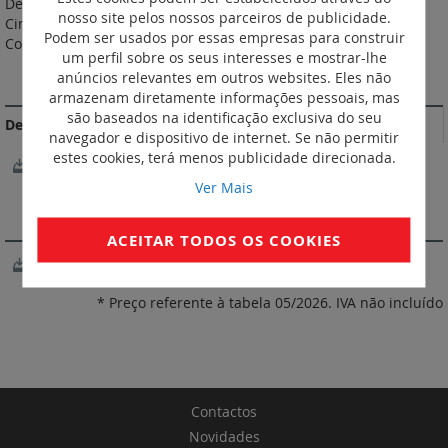
De acordo com a norma EN 50085-2-3. Material: PVC M1. Cor:
nosso site pelos nossos parceiros de publicidade.
Cinzenta RAL 7030. Perfurações laterais com passo de 10 mm.
Podem ser usados por essas empresas para construir
Comprimento: 2 m.
um perfil sobre os seus interesses e mostrar-lhe
anúncios relevantes em outros websites. Eles não
DOCUMENTAÇÃO DE CONFORMIDADE
armazenam diretamente informações pessoais, mas
são baseados na identificação exclusiva do seu
Declarações e certificados de conformidade
navegador e dispositivo de internet. Se não permitir
estes cookies, terá menos publicidade direcionada.
AENOR-030/001969
Ver Mais
SOFTWARE
ACEITAR TODOS OS COOKIES
XL Pro3
* Preço referente à tabela 05/2026. IVA não incluído
Contactos
Novidades