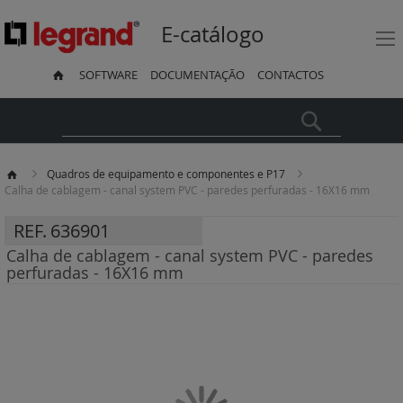
E-catálogo
SOFTWARE
DOCUMENTAÇÃO
CONTACTOS
Pesquisa
Quadros de equipamento e componentes e P17
Calha de cablagem - canal system PVC - paredes perfuradas - 16X16 mm
REF.
636901
Calha de cablagem - canal system PVC - paredes
perfuradas - 16X16 mm
Saltar
para
o
final
da
Galeria