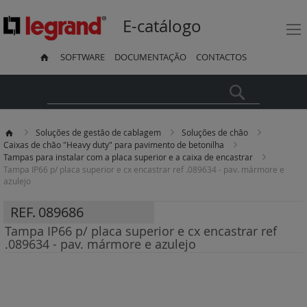
E-catálogo
SOFTWARE
DOCUMENTAÇÃO
CONTACTOS
Pesquisa
Soluções de gestão de cablagem
Soluções de chão
Caixas de chão "Heavy duty" para pavimento de betonilha
Tampas para instalar com a placa superior e a caixa de encastrar
Tampa IP66 p/ placa superior e cx encastrar ref .089634 - pav. mármore e
azulejo
REF.
089686
Tampa IP66 p/ placa superior e cx encastrar ref
.089634 - pav. mármore e azulejo
Saltar
para
o