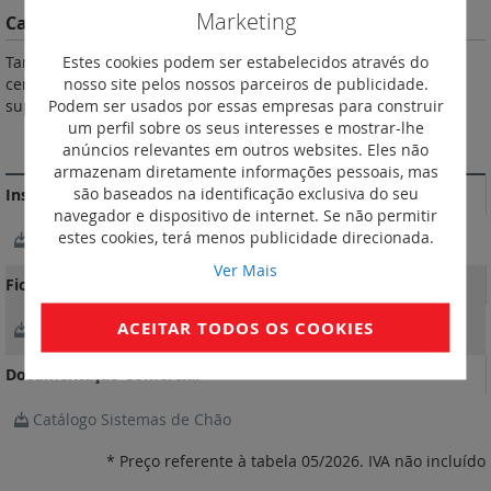
Marketing
Características do Produto
Estes cookies podem ser estabelecidos através do
Tampa IP 66 (tampa fechada e sem fichas ligadas). Com saída
nosso site pelos nossos parceiros de publicidade.
central de cabos. Fornecida com suportes de 24 módulos (3 x
Podem ser usados por essas empresas para construir
suporte de 8 módulos).
um perfil sobre os seus interesses e mostrar-lhe
MAIS INFORMAÇÃO
anúncios relevantes em outros websites. Eles não
armazenam diretamente informações pessoais, mas
são baseados na identificação exclusiva do seu
Instruções de instalação e documentos relacionados
navegador e dispositivo de internet. Se não permitir
estes cookies, terá menos publicidade direcionada.
NotíciaTécnica_LE01716AB-04
Ver Mais
Fichas Técnicas
ACEITAR TODOS OS COOKIES
FichaTécnica_F00838EN-03
Documentação Comercial
Catálogo Sistemas de Chão
* Preço referente à tabela 05/2026. IVA não incluído