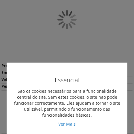
final
da
Galeria
de
imagens
Saltar
Mais
para
569,26 €
*
informação
o
1
início
Essencial
12.760
da
4008.00
Galeria
São os cookies necessários para a funcionalidade
de
central do site. Sem estes cookies, o site não pode
imagens
funcionar correctamente. Eles ajudam a tornar o site
Descarregar
Imprimir
utilizável, permitindo o funcionamento das
Ficha de Produto
funcionalidades básicas.
Ver Mais
DESCRIÇÃO