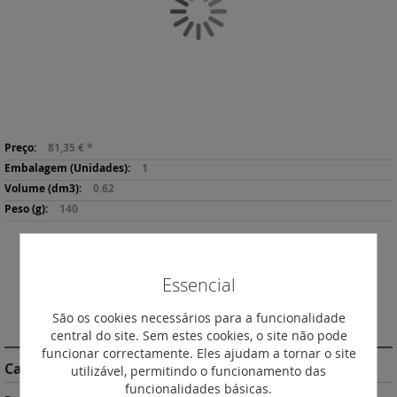
de
imagens
Saltar
Mais
para
81,35 €
*
informação
o
1
início
0.62
da
140
Galeria
de
imagens
Descarregar
Imprimir
Ficha de Produto
Essencial
São os cookies necessários para a funcionalidade
DESCRIÇÃO
central do site. Sem estes cookies, o site não pode
funcionar correctamente. Eles ajudam a tornar o site
Características do Produto
utilizável, permitindo o funcionamento das
funcionalidades básicas.