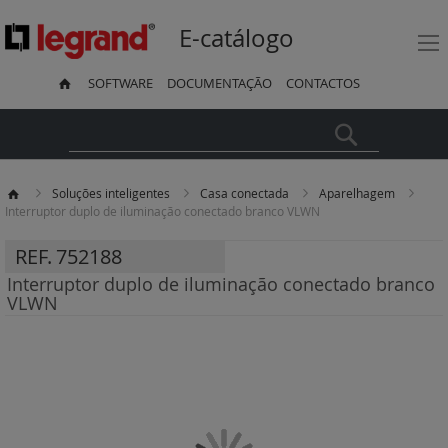
E-catálogo
SOFTWARE
DOCUMENTAÇÃO
CONTACTOS
Pesquisa
Soluções inteligentes
Casa conectada
Aparelhagem
Interruptor duplo de iluminação conectado branco VLWN
REF.
752188
Interruptor duplo de iluminação conectado branco
VLWN
Saltar
para
o
final
da
Galeria