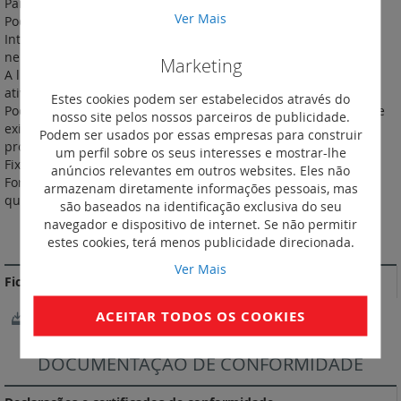
Para controlo local ou remoto da iluminação.
Ver Mais
Pode ser emparelhado com um ou mais aparelhos sem fios.
Interruptor duplo de iluminação conectado de 2x250 W com
neutro de 230 V~. Compatível com todas as cargas.
Marketing
A luz LED (função sinalização e função luminoso) podem ser
ativados através da aplicação Home + Control.
Estes cookies podem ser estabelecidos através do
Pode ser instalado em substituição de um interruptor de lustre
nosso site pelos nossos parceiros de publicidade.
existente numa caixa de encastrar simples de 40 mm de
Podem ser usados por essas empresas para construir
profundidade.
um perfil sobre os seus interesses e mostrar-lhe
Fixação através de parafusos ou garras.
anúncios relevantes em outros websites. Eles não
Fornecido com garras, capa de proteção para obra, suporte e
armazenam diretamente informações pessoais, mas
quadro.
são baseados na identificação exclusiva do seu
navegador e dispositivo de internet. Se não permitir
MAIS INFORMAÇÃO
estes cookies, terá menos publicidade direcionada.
Ver Mais
Fichas Técnicas
ACEITAR TODOS OS COOKIES
FichaTécnica_F03315EN-00.pdf
DOCUMENTAÇÃO DE CONFORMIDADE