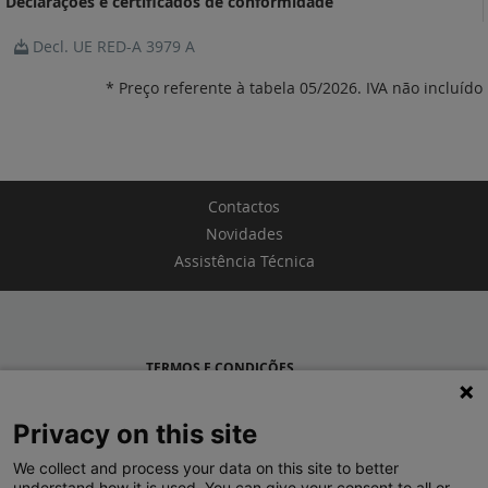
Declarações e certificados de conformidade
Decl. UE RED-A 3979 A
* Preço referente à tabela 05/2026. IVA não incluído
Contactos
Novidades
Assistência Técnica
TERMOS E CONDIÇÕES
POLÍTICA DE PRIVACIDADE
Privacy on this site
LEGRAND PORTUGAL
We collect and process your data on this site to better
understand how it is used. You can give your consent to all or