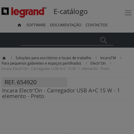
E-catálogo
SOFTWARE
DOCUMENTAÇÃO
CONTACTOS
Pesquisa
Soluções para escritórios e locais de trabalho
IncaraTM
Para pequenos gabinetes e espaços partilhados
Electr'On
Incara Electr'On - Carregador USB A+C 15 W - 1 elemento - Preto
REF.
654920
Incara Electr'On - Carregador USB A+C 15 W - 1
elemento - Preto
Saltar
para
o
final
da