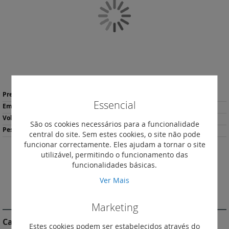
Galeria
de
imagens
Saltar
Mais
para
162,87 €
*
Essencial
informação
o
1
início
3.66
São os cookies necessários para a funcionalidade
da
748
central do site. Sem estes cookies, o site não pode
Galeria
funcionar correctamente. Eles ajudam a tornar o site
de
utilizável, permitindo o funcionamento das
imagens
Descarregar
funcionalidades básicas.
Imprimir
Ficha de Produto
Ver Mais
DESCRIÇÃO
Marketing
Características do Produto
Estes cookies podem ser estabelecidos através do