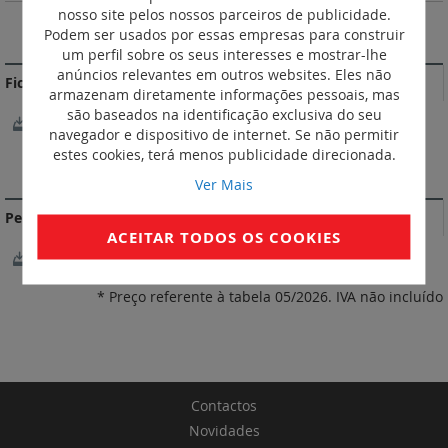
nosso site pelos nossos parceiros de publicidade.
Podem ser usados por essas empresas para construir
MAIS INFORMAÇÃO
um perfil sobre os seus interesses e mostrar-lhe
anúncios relevantes em outros websites. Eles não
Fichas Técnicas
armazenam diretamente informações pessoais, mas
são baseados na identificação exclusiva do seu
FichaTécnica
navegador e dispositivo de internet. Se não permitir
estes cookies, terá menos publicidade direcionada.
DOCUMENTAÇÃO DE CONFORMIDADE
Ver Mais
Perfil ambiental do produto
ACEITAR TODOS OS COOKIES
CertificadoAmbiental
* Preço referente à tabela 05/2026. IVA não incluído
Contactos
Novidades