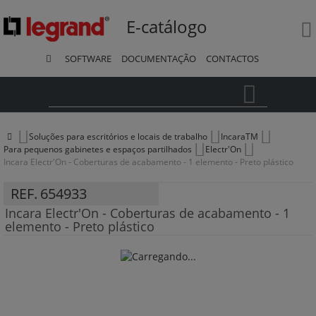
E-catálogo
SOFTWARE
DOCUMENTAÇÃO
CONTACTOS
Pesquisa
Soluções para escritórios e locais de trabalho
IncaraTM
Para pequenos gabinetes e espaços partilhados
Electr'On
Incara Electr'On - Coberturas de acabamento - 1 elemento - Preto plástico
REF.
654933
Incara Electr'On - Coberturas de acabamento - 1
elemento - Preto plástico
Saltar
para
o
final
da