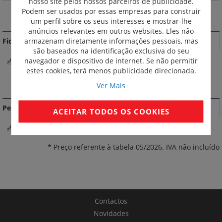
nosso site pelos nossos parceiros de publicidade.
Podem ser usados por essas empresas para construir
MAIS INFORMAÇÃO
um perfil sobre os seus interesses e mostrar-lhe
anúncios relevantes em outros websites. Eles não
armazenam diretamente informações pessoais, mas
Fichas Técnicas
são baseados na identificação exclusiva do seu
navegador e dispositivo de internet. Se não permitir
FichaTécnica
estes cookies, terá menos publicidade direcionada.
DOCUMENTAÇÃO DE CONFORMIDADE
Ver Mais
Perfil ambiental do produto
ACEITAR TODOS OS COOKIES
CertificadoAmbiental
* Preço referente à tabela 05/2026. IVA não incluído
Contactos
Novidades