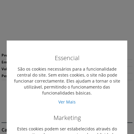
Galeria
de
imagens
Saltar
Mais
para
23,10 €
*
Essencial
informação
o
1
início
São os cookies necessários para a funcionalidade
1.19
da
central do site. Sem estes cookies, o site não pode
107
Galeria
funcionar correctamente. Eles ajudam a tornar o site
de
utilizável, permitindo o funcionamento das
imagens
funcionalidades básicas.
Descarregar
Imprimir
Ficha de Produto
Ver Mais
DESCRIÇÃO
Marketing
Estes cookies podem ser estabelecidos através do
Características do Produto