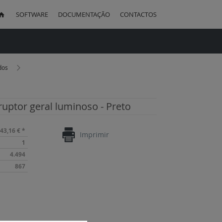
SOFTWARE
DOCUMENTAÇÃO
CONTACTOS
uisa
ados
uptor geral luminoso - Preto
43,16 €
*
Imprimir
1
4.494
867