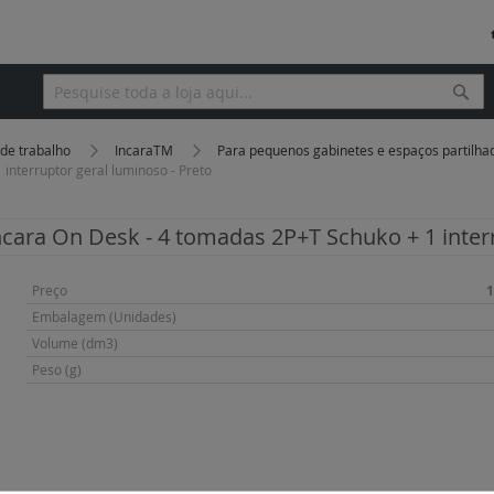
Pesq
Pesquisa
 de trabalho
IncaraTM
Para pequenos gabinetes e espaços partilh
interruptor geral luminoso - Preto
ncara On Desk - 4 tomadas 2P+T Schuko + 1 interr
Mais
Preço
1
informação
Embalagem (Unidades)
Volume (dm3)
Peso (g)