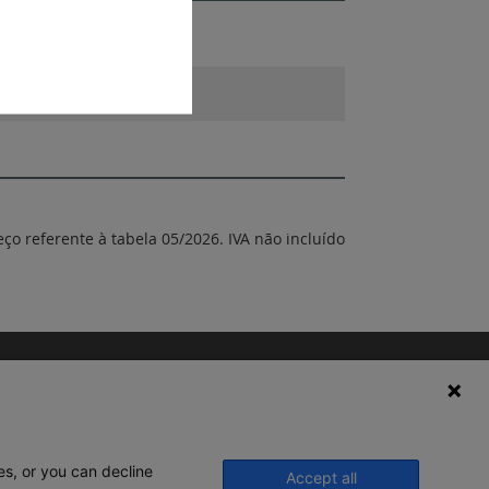
eço referente à tabela 05/2026. IVA não incluído
es, or you can decline
Accept all