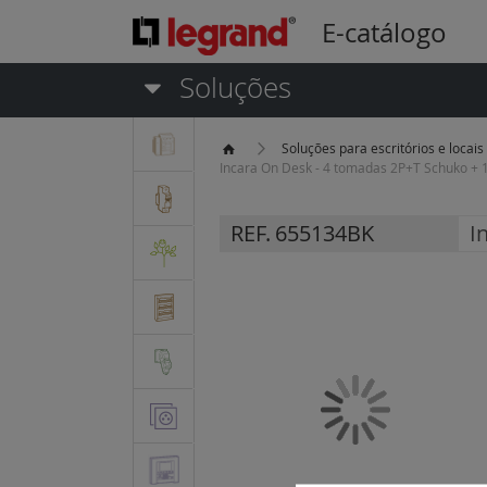
E-catálogo
Soluções
Soluções para escritórios e locais
Incara On Desk - 4 tomadas 2P+T Schuko + 1 
REF.
655134BK
I
Saltar
para
o
final
da
Galeria
de
imagens