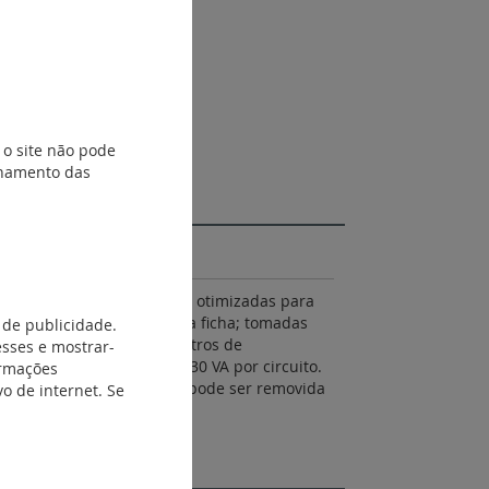
 o site não pode
ionamento das
alumínio e ABS; Dimensões otimizadas para
r a ligação e a remoção da ficha; tomadas
 de publicidade.
quipados com cabo de 2 metros de
esses e mostrar-
ncia máxima 3.680 W a 230 VA por circuito.
ormações
551 99 A fita de dupla face pode ser removida
o de internet. Se