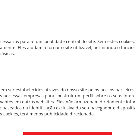
cessários para a funcionalidade central do site. Sem estes cookies,
amente. Eles ajudam a tornar o site utilizável, permitindo o func
básicas.
 pré-equipados e com cabo de alimentação - 8 módulos. Blocos em 
abalho. Especialmente concebidos em formato angular para facilita
dem ser estabelecidos através do nosso site pelos nossos parceiros
50 VA, equipadas com obturadores de proteção. Blocos fornecidos e
 por essas empresas para construir um perfil sobre os seus inter
e com ficha 2P+T. Em conformidade com a norma NF C 61-314. Potê
evantes em outros websites. Eles não armazenam diretamente inf
va de dupla face (fornecida) ou com o acessório de fixação ref. 6 
 baseados na identificação exclusiva do seu navegador e dispositiv
es cookies, terá menos publicidade direcionada.