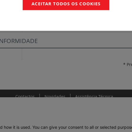
ACEITAR TODOS OS COOKIES
entos
Notícia Técnica
Ficha Técnica
NFORMIDADE
* Pr
Contactos
Novidades
Assistência Técnica
d how it is used. You can give your consent to all or selected purpos