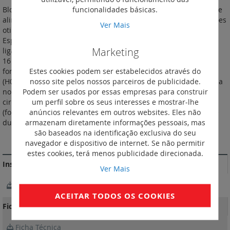
funcionalidades básicas.
Blocos para secretária fornecidos pré-equipados e com cabo de
alimentação - 12 módulos. Blocos em alumínio e ABS; Dimensões
Ver Mais
otimizadas para ocupar pouco espaço na área de trabalho.
Especialmente concebidos em formato angular para facilitar a
Marketing
ligação e a remoção da ficha; tomadas 2P+T tipo "sch" Mosaic -
16 A - 250 VA, equipadas com obturadores de proteção. Blocos
Estes cookies podem ser estabelecidos através do
fornecidos equipados com cabo de 2 metros de comprimento
nosso site pelos nossos parceiros de publicidade.
(H05VVF, 3G 1.5 mm2) e com ficha 2P+T. Em conformidade com a
Podem ser usados por essas empresas para construir
norma NF C 61-314. Potência máxima 3.680 W a 230 VA por
um perfil sobre os seus interesses e mostrar-lhe
circuito. Podem ser instalados com fita adesiva de dupla face
anúncios relevantes em outros websites. Eles não
(fornecida) ou com o acessório de fixação ref. 6 551 99 A fita de
armazenam diretamente informações pessoais, mas
dupla face pode ser removida sem danificar o móvel.
são baseados na identificação exclusiva do seu
MAIS INFORMAÇÃO
navegador e dispositivo de internet. Se não permitir
estes cookies, terá menos publicidade direcionada.
Instruções de instalação e documentos relacionados
Ver Mais
Notícia Técnica
ACEITAR TODOS OS COOKIES
Fichas Técnicas
Ficha Técnica