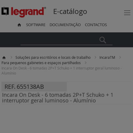
E-catálogo
SOFTWARE
DOCUMENTAÇÃO
CONTACTOS
Pesquisa
Soluções para escritórios e locais de trabalho
IncaraTM
Para pequenos gabinetes e espaços partilhados
Incara On Desk - 6 tomadas 2P+T Schuko + 1 interruptor geral luminoso -
Alumínio
REF.
655138AB
Incara On Desk - 6 tomadas 2P+T Schuko + 1
interruptor geral luminoso - Alumínio
Saltar
para
o
final