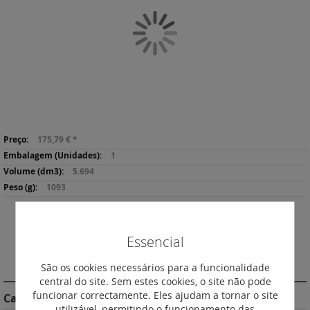
da
Galeria
de
imagens
Saltar
Mais
para
175,79 €
*
informação
o
1
início
5.694
da
1093
Galeria
de
imagens
Imprimir
Essencial
DESCRIÇÃO
São os cookies necessários para a funcionalidade
central do site. Sem estes cookies, o site não pode
funcionar correctamente. Eles ajudam a tornar o site
Características do Produto
utilizável, permitindo o funcionamento das