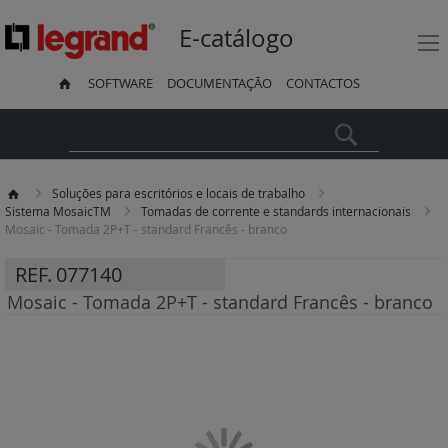
E-catálogo
SOFTWARE
DOCUMENTAÇÃO
CONTACTOS
Pesquisa
Soluções para escritórios e locais de trabalho
Sistema MosaicTM
Tomadas de corrente e standards internacionais
Mosaic - Tomada 2P+T - standard Francês - branco
REF.
077140
Mosaic - Tomada 2P+T - standard Francês - branco
Saltar
para
o
final
da
Galeria