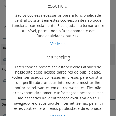
Perno de terra saliente. Ligadores automáticos (ligação rápida).
Essencial
Com obturadores de proteção (IP 21D).
MAIS INFORMAÇÃO
São os cookies necessários para a funcionalidade
central do site. Sem estes cookies, o site não pode
funcionar correctamente. Eles ajudam a tornar o site
Fichas Técnicas
utilizável, permitindo o funcionamento das
funcionalidades básicas.
FichaTécnica_F01709EN-06
Ver Mais
Documentação Comercial
Marketing
Catálogo Mosaic
Estes cookies podem ser estabelecidos através do
Ficheiro BIM
nosso site pelos nossos parceiros de publicidade.
Podem ser usados por essas empresas para construir
LEGRAND-BIM-MOSAIC-2021-ENGLISH-FB.rvt
um perfil sobre os seus interesses e mostrar-lhe
anúncios relevantes em outros websites. Eles não
DOCUMENTAÇÃO DE CONFORMIDADE
armazenam diretamente informações pessoais, mas
são baseados na identificação exclusiva do seu
navegador e dispositivo de internet. Se não permitir
Declarações e certificados de conformidade
estes cookies, terá menos publicidade direcionada.
LGSSIZJHHK