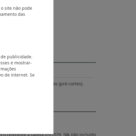
 o site não pode
ionamento das
 de publicidade.
esses e mostrar-
ormações
o de internet. Se
ção dos Ø de tubos e cabos (pré-cortes).
eço referente à tabela 05/2026. IVA não incluído