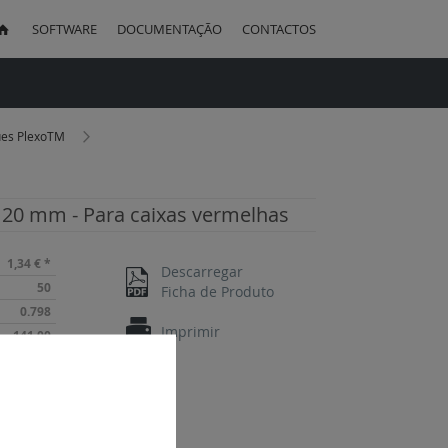
SOFTWARE
DOCUMENTAÇÃO
CONTACTOS
uisa
ues PlexoTM
Ø 20 mm - Para caixas vermelhas
1,34 €
*
Descarregar
50
Ficha de Produto
0.798
Imprimir
141.00