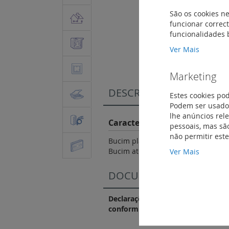
São os cookies ne
funcionar correct
Saltar
funcionalidades 
para
Ver Mais
o
início
da
Marketing
Galeria
DESCRIÇÃO
de
Estes cookies po
imagens
Podem ser usados
lhe anúncios rel
Características do Produto
pessoais, mas são
não permitir est
Bucim plano de entrada direta, par
Ver Mais
Bucim até Ø 20 mm - Antracite RAL 
DOCUMENTAÇÃO DE CO
Declarações e certificados de
conformidade