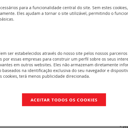
cessários para a funcionalidade central do site. Sem estes cookies,
amente. Eles ajudam a tornar o site utilizável, permitindo o func
básicas.
dem ser estabelecidos através do nosso site pelos nossos parceiros
 por essas empresas para construir um perfil sobre os seus inter
evantes em outros websites. Eles não armazenam diretamente inf
 baseados na identificação exclusiva do seu navegador e dispositiv
es cookies, terá menos publicidade direcionada.
a substituição nas caixas de derivação estanques Plexo. Com marca
7037 (para utilização com as caixas vermelhas).
NFORMIDADE
ACEITAR TODOS OS COOKIES
OC / CB - 665305
* Pr