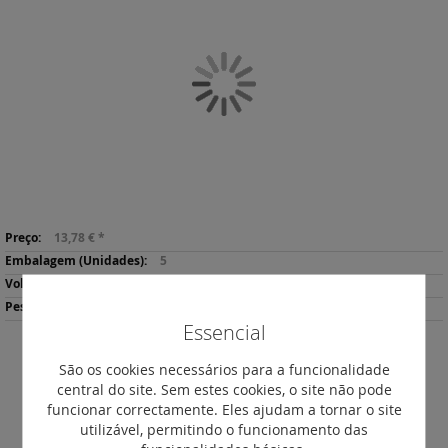
o
final
da
Galeria
de
imagens
Saltar
Mais
para
13,78 €
*
informação
o
5
início
0.55
da
91
Galeria
Essencial
de
imagens
Descarregar
São os cookies necessários para a funcionalidade
Imprimir
Ficha de Produto
central do site. Sem estes cookies, o site não pode
funcionar correctamente. Eles ajudam a tornar o site
utilizável, permitindo o funcionamento das
DESCRIÇÃO