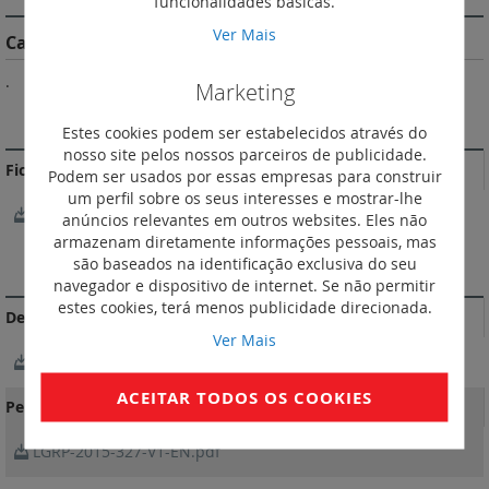
funcionalidades básicas.
Ver Mais
Características do Produto
.
Marketing
MAIS INFORMAÇÃO
Estes cookies podem ser estabelecidos através do
nosso site pelos nossos parceiros de publicidade.
Fichas Técnicas
Podem ser usados por essas empresas para construir
um perfil sobre os seus interesses e mostrar-lhe
FichaTécnica_F00794FR-02.pdf
anúncios relevantes em outros websites. Eles não
armazenam diretamente informações pessoais, mas
são baseados na identificação exclusiva do seu
DOCUMENTAÇÃO DE CONFORMIDADE
navegador e dispositivo de internet. Se não permitir
estes cookies, terá menos publicidade direcionada.
Declarações e certificados de conformidade
Ver Mais
OC / CB-FR 60044591B/1
ACEITAR TODOS OS COOKIES
Perfil ambiental do produto
LGRP-2015-327-V1-EN.pdf