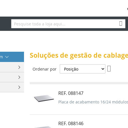
Pes
Pesquisa
Soluções de gestão de cabla
em
Definir
Ordenar por
Ordenaç
Decresc
REF. 088147
Placa de acabamento 16/24 módulos
REF. 088146