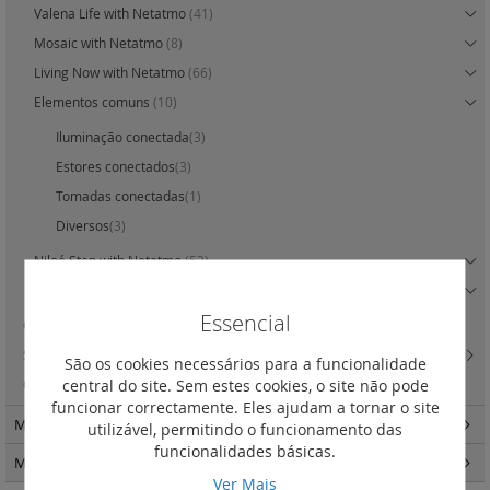
Valena Life with Netatmo
(41)
Mosaic with Netatmo
(8)
Living Now with Netatmo
(66)
Elementos comuns
(10)
Iluminação conectada
(3)
Estores conectados
(3)
Tomadas conectadas
(1)
Diversos
(3)
Niloé Step with Netatmo
(52)
Acessórios
(8)
Essencial
Quadro eléctrico
(9)
Segurança / Videoporteiros
(10)
São os cookies necessários para a funcionalidade
central do site. Sem estes cookies, o site não pode
Climatização
(8)
funcionar correctamente. Eles ajudam a tornar o site
My home up – Domótica Bus SCS
(19)
utilizável, permitindo o funcionamento das
funcionalidades básicas.
My home up ”“ Domótica Bus SCS
(91)
Ver Mais