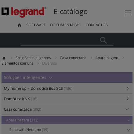
E-catálogo
SOFTWARE
DOCUMENTAÇÃO
CONTACTOS
Pesquisa
Soluções inteligentes
Casa conectada
Aparelhagem
Elementos comuns
Diversos
Soluções inteligentes
My home up – Domótica Bus SCS
(136)
Domótica KNX
(16)
Casa conectada
(392)
Aparelhagem
(312)
Suno with Netatmo
(39)