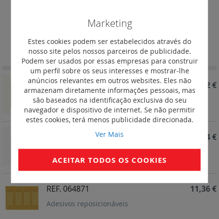
Diversos
Marketing
Definir
Estes cookies podem ser estabelecidos através do
Ordenar por
Ordenação
nosso site pelos nossos parceiros de publicidade.
Decrescent
Podem ser usados por essas empresas para construir
um perfil sobre os seus interesses e mostrar-lhe
anúncios relevantes em outros websites. Eles não
REF. 064898
83,42 €
armazenam diretamente informações pessoais, mas
são baseados na identificação exclusiva do seu
Saída de cabos conectada alumínio
navegador e dispositivo de internet. Se não permitir
estes cookies, terá menos publicidade direcionada.
Ver Mais
REF. 064879
79,44 €
Saída de cabos conectada branca
ACEITAR TODOS OS COOKIES
REF. 064871
11,36 €
Adesivos reposicionáveis