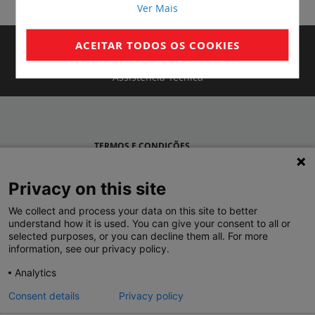
Ver Mais
Contactos
ACEITAR TODOS OS COOKIES
Novidades
Assistência Técnica
TERMOS E CONDIÇÕES
POLÍTICA DE PRIVACIDADE
Privacy on this site
LEGRAND PORTUGAL
We collect and process your data on this site to better
understand how it is used. You can give your consent to all or
GRUPO LEGRAND NO MUNDO
selected purposes, or you can decline them all. For more
information, see our privacy policy.
Analytics
Consent details
Privacy policy