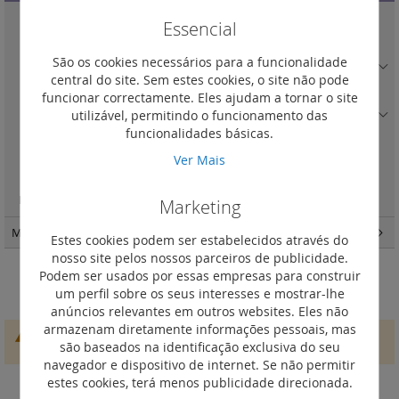
Comando para controlo de Iluminação e estores
(0)
Essencial
Detetores de movimento
(2)
São os cookies necessários para a funcionalidade
Comando especias e cenários
(1)
central do site. Sem estes cookies, o site não pode
Teclas para mecanismos de comando
(16)
funcionar correctamente. Eles ajudam a tornar o site
utilizável, permitindo o funcionamento das
Comando \
(0)
funcionalidades básicas.
atuador para iluminção ou estores
(0)
Ver Mais
Termostatos eletrónicos
(0)
Elementos comuns - alimentadores - My Home Up
(0)
Marketing
My home up ”“ Domótica Bus SCS
(91)
Estes cookies podem ser estabelecidos através do
nosso site pelos nossos parceiros de publicidade.
Podem ser usados por essas empresas para construir
atuador para iluminção ou estores
um perfil sobre os seus interesses e mostrar-lhe
anúncios relevantes em outros websites. Eles não
armazenam diretamente informações pessoais, mas
Não conseguimos encontrar produtos que correspondam à
são baseados na identificação exclusiva do seu
seleção.
navegador e dispositivo de internet. Se não permitir
estes cookies, terá menos publicidade direcionada.