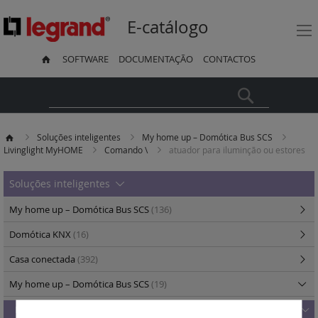
E-catálogo
SOFTWARE
DOCUMENTAÇÃO
CONTACTOS
Pesquisa
Soluções inteligentes
My home up – Domótica Bus SCS
Livinglight MyHOME
Comando \
atuador para iluminção ou estores
Soluções inteligentes
My home up – Domótica Bus SCS
(136)
Domótica KNX
(16)
Casa conectada
(392)
My home up – Domótica Bus SCS
(19)
Livinglight MyHOME
(19)