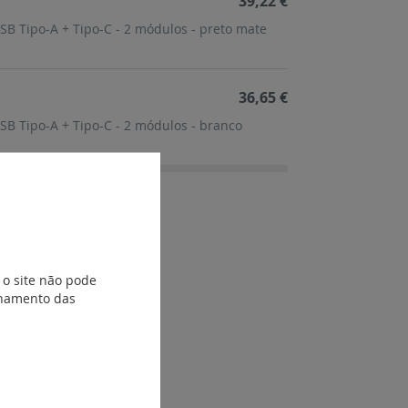
39,22 €
SB Tipo-A + Tipo-C - 2 módulos - preto mate
36,65 €
SB Tipo-A + Tipo-C - 2 módulos - branco
 o site não pode
ionamento das