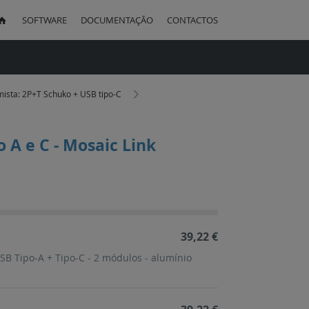
SOFTWARE
DOCUMENTAÇÃO
CONTACTOS
uisa
ista: 2P+T Schuko + USB tipo-C
 A e C - Mosaic Link
ação
cente
39,22 €
B Tipo-A + Tipo-C - 2 módulos - alumínio