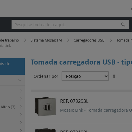
Pesq
Pesquisa
 de trabalho
Sistema MosaicTM
Carregadores USB
Tomada m
ic Link
Tomada carregadora USB - tipo
ais de
Definir
Ordenar por
Orden
Decres
REF. 079293L
 táteis
(3)
Mosaic Link - Tomada carregadora US