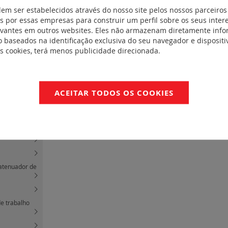
dem ser estabelecidos através do nosso site pelos nossos parceiros
 por essas empresas para construir um perfil sobre os seus inter
 tipo-C
(6)
evantes em outros websites. Eles não armazenam diretamente inf
 baseados na identificação exclusiva do seu navegador e dispositiv
 A e C -
es cookies, terá menos publicidade direcionada.
(1)
ACEITAR TODOS OS COOKIES
ão)
(1)
 atenuador de
de trabalho