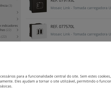
REF. 079193L
gência
(3)
Mosaic Link - Tomada carregadora U
e indicadores
REF. 077570L
nhas
(22)
Mosaic Link - Tomada carregadora U
s
(22)
ternacionais
os
(9)
s e
cessários para a funcionalidade central do site. Sem estes cookies,
amente. Eles ajudam a tornar o site utilizável, permitindo o func
básicas.
00 mA versão