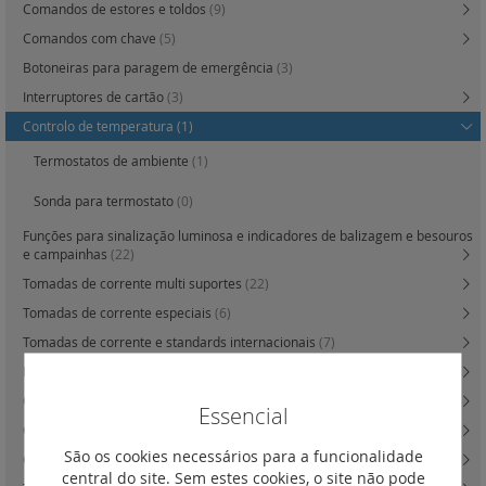
Comandos de estores e toldos
(9)
Comandos com chave
(5)
Botoneiras para paragem de emergência
(3)
Interruptores de cartão
(3)
Controlo de temperatura
(1)
Termostatos de ambiente
(1)
Sonda para termostato
(0)
Funções para sinalização luminosa e indicadores de balizagem e besouros
e campainhas
(22)
Tomadas de corrente multi suportes
(22)
Tomadas de corrente especiais
(6)
Tomadas de corrente e standards internacionais
(7)
Proteção de pessoas e equipamentos
(9)
Caixa de derivação e saída de cabos e obturadores
(14)
Essencial
Carregadores de indução
(0)
São os cookies necessários para a funcionalidade
Carregadores USB
(16)
central do site. Sem estes cookies, o site não pode