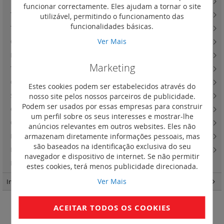
Tomadas RJ45
(40)
funcionar correctamente. Eles ajudam a tornar o site
Tomadas telefónicas (para renovação)
(1)
utilizável, permitindo o funcionamento das
funcionalidades básicas.
Tomadas televisão
(13)
Ver Mais
Outras tomadas informáticas
(9)
Difusão sonora
(0)
Marketing
Tomadas de áudio e vídeo
(22)
Outras tomadas de áudio e vídeo e atenuador de linha
(6)
Estes cookies podem ser estabelecidos através do
nosso site pelos nossos parceiros de publicidade.
Suportes de fixação BatiboxTM
(22)
Podem ser usados por essas empresas para construir
Caixas salientes e kits para postos de trabalho
(18)
um perfil sobre os seus interesses e mostrar-lhe
Quadros Sistema MosaicTM
(58)
anúncios relevantes em outros websites. Eles não
armazenam diretamente informações pessoais, mas
Lâmpadas LED para substituição
(1)
são baseados na identificação exclusiva do seu
Lâmpadas Easy-Led e outras
(7)
navegador e dispositivo de internet. Se não permitir
Funções para sinalização luminosa
(22)
estes cookies, terá menos publicidade direcionada.
Ver Mais
IncaraTM
(162)
ACEITAR TODOS OS COOKIES
Termostatos de ambiente