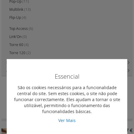
Pop-Up
(11)
Multilink
(13)
Flip-Up
(4)
Top Access
(6)
Link'On
(0)
Torre 60
(4)
Torre 120
(2)
Para áreas de cozinha
(17)
Acessórios
(8)
Essencial
São os cookies necessários para a funcionalidade
Flip-Up
central do site. Sem estes cookies, o site não pode
funcionar correctamente. Eles ajudam a tornar o site
Definir
Ordenar por
utilizável, permitindo o funcionamento das
Ordenação
funcionalidades básicas.
Decrescent
Ver Mais
REF. 654857
604,07 €