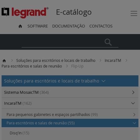
E-catálogo
SOFTWARE
DOCUMENTAÇÃO
CONTACTOS
Pesquisa
Soluções para escritórios e locais de trabalho
IncaraTM
Para escritórios e salas de reunião
Flip-Up
Soluções para escritórios e locais de trabalho
Sistema MosaicTM
(364)
IncaraTM
(162)
Para pequenos gabinetes e espaços partilhados
(99)
Para escritórios e salas de reunião
(55)
Disq'In
(15)