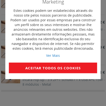
Marketing
Incara Flip-up - 3x2P+T Schuko / 3xRJ45 C6 UTP /
1xHDMI / 1xUSB A+C - 12 módulos
Estes cookies podem ser estabelecidos através do
nosso site pelos nossos parceiros de publicidade.
Podem ser usados por essas empresas para construir
REF. 654856
487,42 €
um perfil sobre os seus interesses e mostrar-lhe
anúncios relevantes em outros websites. Eles não
Incara Flip-up - 5 x 2P+T Schuko / 1 x USB A+C 15W -
armazenam diretamente informações pessoais, mas
12 módulos - Metal
são baseados na identificação exclusiva do seu
navegador e dispositivo de internet. Se não permitir
REF. 654855
503,59 €
estes cookies, terá menos publicidade direcionada.
Incara Flip-up - 2x2P+T Schuko / 1xRJ45 C.6 UTP /
Ver Mais
1xHDMI / 1xUSB A+C - 8 módulos
ACEITAR TODOS OS COOKIES
REF. 654854
449,31 €
Incara Flip-up - 3 x 2P+T Schuko / 1 x USB A+C 15W -
8 módulos - Metal