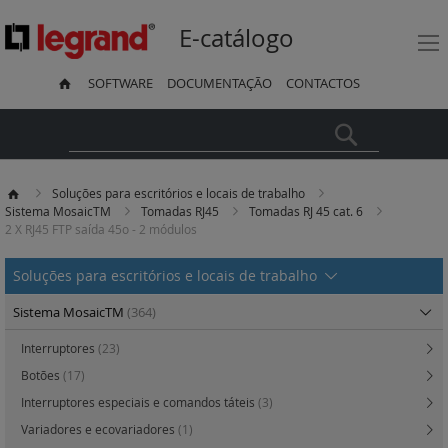
E-catálogo
SOFTWARE
DOCUMENTAÇÃO
CONTACTOS
Pesquisa
Soluções para escritórios e locais de trabalho
Sistema MosaicTM
Tomadas RJ45
Tomadas RJ 45 cat. 6
2 X RJ45 FTP saída 45o - 2 módulos
Soluções para escritórios e locais de trabalho
Sistema MosaicTM
(364)
Interruptores
(23)
Botões
(17)
Interruptores especiais e comandos táteis
(3)
Variadores e ecovariadores
(1)