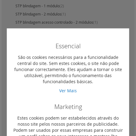
STP blindagem - 1 módulo
(2)
STP blindagem - 2 módulos
(1)
STP blindagem acesso controlado - 2 módulos
(1)
STP saída 45o - 2 módulos
(1)
STP blindagem saída 90o - 2 módulos
(1)
Essencial
FTP - 1 módulo
(4)
FTP - 2 módulos
(2)
São os cookies necessários para a funcionalidade
central do site. Sem estes cookies, o site não pode
FTP acesso controlado - 2 módulos
(1)
funcionar correctamente. Eles ajudam a tornar o site
FTP saída 45o - 2 módulos
(1)
utilizável, permitindo o funcionamento das
2 X RJ45 FTP saída 45o - 2 módulos
(1)
funcionalidades básicas.
FTP com cordão - 4 módulos
(2)
Ver Mais
FTP saída 90o - 2 módulos
(1)
UTP - 1 módulo
(2)
Marketing
UTP - 2 módulos
(2)
Estes cookies podem ser estabelecidos através do
UTP acesso controlado - 2 módulos
(1)
nosso site pelos nossos parceiros de publicidade.
UTP saída 90o - 2 módulos
(1)
Podem ser usados por essas empresas para construir