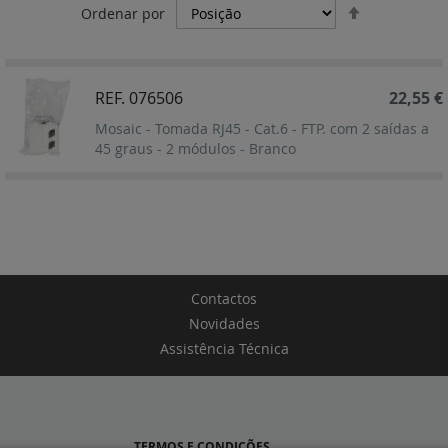
Definir
Ordenar por
Ordenação
Decrescent
REF. 076506
22,55 €
Mosaic - Tomada RJ45 - Cat.6 - FTP. com 2 saídas a
45 graus - 2 módulos - Branco
Contactos
Novidades
Assistência Técnica
TERMOS E CONDIÇÕES