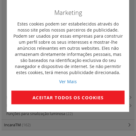
3 x 2 módulos horizontal
(3)
3 x 2 módulos vertical
(2)
Marketing
10 módulos horizontal
(2)
Estes cookies podem ser estabelecidos através do
4 x 2 módulos horizontal
(2)
nosso site pelos nossos parceiros de publicidade.
2 x 5 módulos
(3)
Podem ser usados por essas empresas para construir
um perfil sobre os seus interesses e mostrar-lhe
2 x 2 x 2 módulos
(2)
anúncios relevantes em outros websites. Eles não
2 x 6 módulos
(3)
armazenam diretamente informações pessoais, mas
são baseados na identificação exclusiva do seu
2 x 8 módulos
(3)
navegador e dispositivo de internet. Se não permitir
2 x 3 x 2 módulos
(2)
estes cookies, terá menos publicidade direcionada.
2 x 10 módulos
(2)
Ver Mais
Porta etiquetas (acessórios)
(2)
ACEITAR TODOS OS COOKIES
Lâmpadas LED para substituição
(1)
Lâmpadas Easy-Led e outras
(7)
Funções para sinalização luminosa
(22)
IncaraTM
(162)