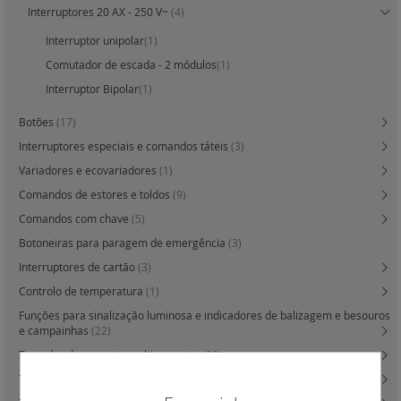
Interruptores 20 AX - 250 V~
(4)
Interruptor unipolar
(1)
Comutador de escada - 2 módulos
(1)
Interruptor Bipolar
(1)
Botões
(17)
Interruptores especiais e comandos táteis
(3)
Variadores e ecovariadores
(1)
Comandos de estores e toldos
(9)
Comandos com chave
(5)
Botoneiras para paragem de emergência
(3)
Interruptores de cartão
(3)
Controlo de temperatura
(1)
Funções para sinalização luminosa e indicadores de balizagem e besouros
e campainhas
(22)
Tomadas de corrente multi suportes
(22)
Tomadas de corrente especiais
(6)