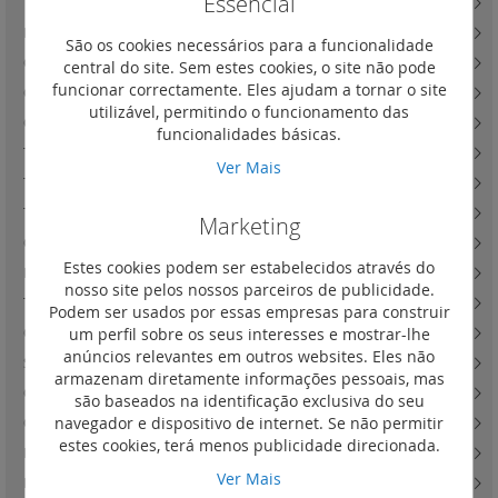
Essencial
Tomadas de corrente e standards internacionais
(7)
Proteção de pessoas e equipamentos
(9)
São os cookies necessários para a funcionalidade
Caixa de derivação e saída de cabos e obturadores
(14)
central do site. Sem estes cookies, o site não pode
funcionar correctamente. Eles ajudam a tornar o site
Carregadores de indução
(0)
utilizável, permitindo o funcionamento das
Carregadores USB
(16)
funcionalidades básicas.
Tomadas RJ45
(40)
Ver Mais
Tomadas telefónicas (para renovação)
(1)
Tomadas televisão
(13)
Marketing
Outras tomadas informáticas
(9)
Estes cookies podem ser estabelecidos através do
Difusão sonora
(0)
nosso site pelos nossos parceiros de publicidade.
Tomadas de áudio e vídeo
(22)
Podem ser usados por essas empresas para construir
um perfil sobre os seus interesses e mostrar-lhe
Outras tomadas de áudio e vídeo e atenuador de linha
(6)
anúncios relevantes em outros websites. Eles não
Suportes de fixação BatiboxTM
(22)
armazenam diretamente informações pessoais, mas
Caixas salientes e kits para postos de trabalho
(18)
são baseados na identificação exclusiva do seu
navegador e dispositivo de internet. Se não permitir
Quadros Sistema MosaicTM
(58)
estes cookies, terá menos publicidade direcionada.
Lâmpadas LED para substituição
(1)
Ver Mais
Lâmpadas Easy-Led e outras
(7)