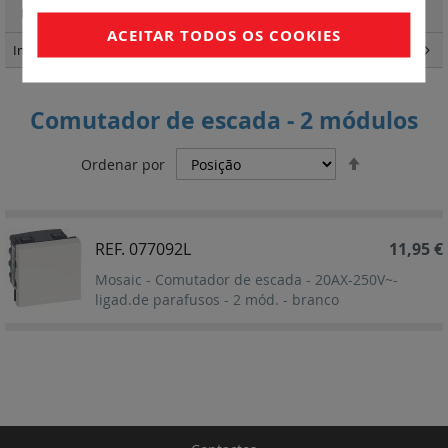
Funções para sinalização luminosa
(22)
ACEITAR TODOS OS COOKIES
IncaraTM
(162)
Comutador de escada - 2 módulos
Definir
Ordenar por
Ordenação
Decrescent
REF. 077092L
11,95 €
Mosaic - Comutador de escada - 20AX-250V~-
ligad.de parafusos - 2 mód. - branco