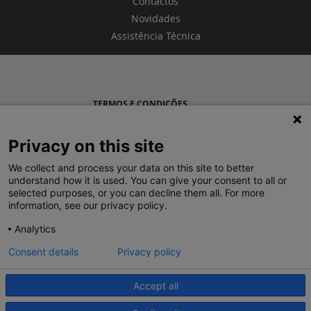
Contactos
Novidades
Assistência Técnica
TERMOS E CONDIÇÕES
POLÍTICA DE PRIVACIDADE
Privacy on this site
LEGRAND PORTUGAL
We collect and process your data on this site to better
understand how it is used. You can give your consent to all or
GRUPO LEGRAND NO MUNDO
selected purposes, or you can decline them all. For more
information, see our privacy policy.
Analytics
Consent details
Privacy policy
Accept all
© 2020 Legrand. Todos os direitos reservados.