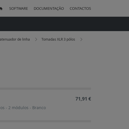
SOFTWARE
DOCUMENTAÇÃO
CONTACTOS
uisa
 atenuador de linha
Tomadas XLR 3 pólos
ação
cente
71,91 €
os - 2 módulos - Branco