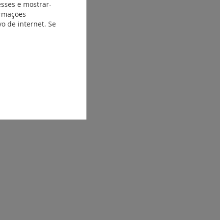
esses e mostrar-
ormações
o de internet. Se