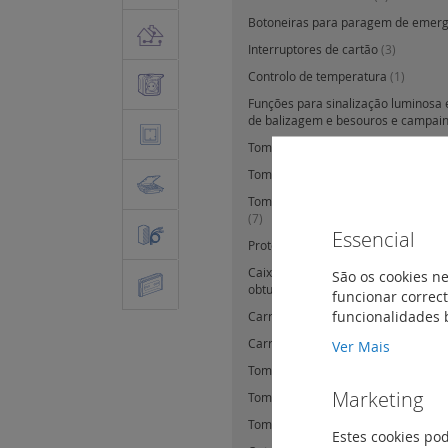
Botoneiras para paragem de emer
Interruptores de cartão
(3)
Controlo de temperatura
(1)
Funções para sinalização luminosa 
de balizagem e besouros e campai
Tomadas de corrente multi suporte
Tomadas de corrente especiais
(6)
Tomadas de corrente e standards in
(7)
Essencial
Proteção de pessoas e equipament
Caixa de derivação e saída de cabo
São os cookies ne
obturadores
(14)
funcionar correct
funcionalidades 
Carregadores de indução
(0)
Carregadores USB
(16)
Ver Mais
Tomadas RJ45
(40)
Marketing
Tomadas telefónicas (para renovaç
Tomadas televisão
(13)
Estes cookies po