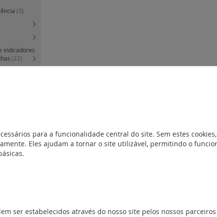
gência
(3)
e indicadores
nhas
(22)
s
(22)
ternacionais
os
(9)
s e
cessários para a funcionalidade central do site. Sem estes cookies,
amente. Eles ajudam a tornar o site utilizável, permitindo o func
básicas.
ão)
(1)
dem ser estabelecidos através do nosso site pelos nossos parceiros