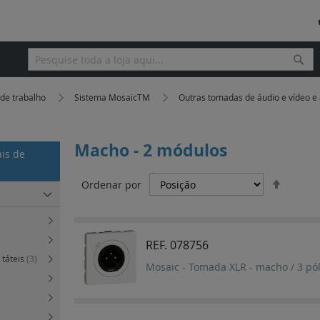
Pesq
Pesquisa
 de trabalho
Sistema MosaicTM
Outras tomadas de áudio e vídeo e
Macho - 2 módulos
ais de
Definir
Ordenar por
Orden
Decres
REF. 078756
 táteis
(3)
Mosaic - Tomada XLR - macho / 3 pól