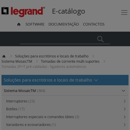
E-catálogo
SOFTWARE
DOCUMENTAÇÃO
CONTACTOS
Pesquisa
Soluções para escritórios e locais de trabalho
Sistema MosaicTM
Tomadas de corrente multi suportes
Tomadas 2P+T pré-cabladas - ligadores automáticos
Soluções para escritórios e locais de trabalho
Sistema MosaicTM
(364)
Interruptores
(23)
Botões
(17)
Interruptores especiais e comandos táteis
(3)
Variadores e ecovariadores
(1)