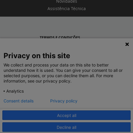
Novidades
Assistência Técnica
TERMOS E CONDIÇÕES
POLÍTICA DE PRIVACIDADE
Privacy on this site
LEGRAND PORTUGAL
We collect and process your data on this site to better
understand how it is used. You can give your consent to all or
GRUPO LEGRAND NO MUNDO
selected purposes, or you can decline them all. For more
information, see our privacy policy.
Analytics
Consent details
Privacy policy
Accept all
© 2020 Legrand. Todos os direitos reservados.
Decline all