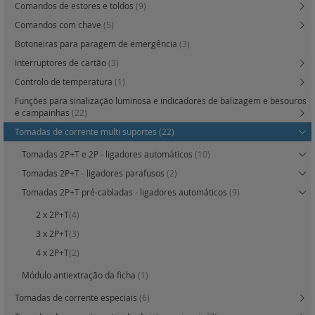
Comandos de estores e toldos
(9)
Comandos com chave
(5)
Botoneiras para paragem de emergência
(3)
Interruptores de cartão
(3)
Controlo de temperatura
(1)
Funções para sinalização luminosa e indicadores de balizagem e besouros
e campainhas
(22)
Tomadas de corrente multi suportes
(22)
Tomadas 2P+T e 2P - ligadores automáticos
(10)
Tomadas 2P+T - ligadores parafusos
(2)
Tomadas 2P+T pré-cabladas - ligadores automáticos
(9)
2 x 2P+T
(4)
3 x 2P+T
(3)
4 x 2P+T
(2)
Módulo antiextração da ficha
(1)
Tomadas de corrente especiais
(6)