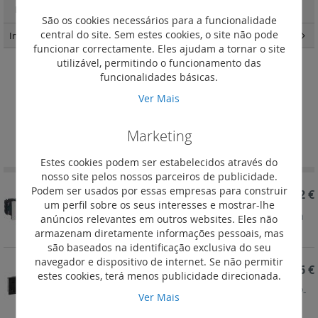
Funções para sinalização luminosa
(22)
São os cookies necessários para a funcionalidade
central do site. Sem estes cookies, o site não pode
IncaraTM
(162)
funcionar correctamente. Eles ajudam a tornar o site
utilizável, permitindo o funcionamento das
funcionalidades básicas.
Tomadas 2P+T pré-cabladas -
Ver Mais
ligadores automáticos
Definir
Marketing
Ordenar por
Ordenação
Decrescent
Estes cookies podem ser estabelecidos através do
nosso site pelos nossos parceiros de publicidade.
Podem ser usados por essas empresas para construir
REF. 077222
23,72 €
um perfil sobre os seus interesses e mostrar-lhe
Tomada Mosaic Especial DLP - 2x 2P+T - Vermelha
anúncios relevantes em outros websites. Eles não
armazenam diretamente informações pessoais, mas
são baseados na identificação exclusiva do seu
navegador e dispositivo de internet. Se não permitir
REF. 079373L
24,86 €
estes cookies, terá menos publicidade direcionada.
Mosaic - Tomada 3x2P+T c/alvéolos inclinados 45º-
Ver Mais
ligad. automáticos - preto mate