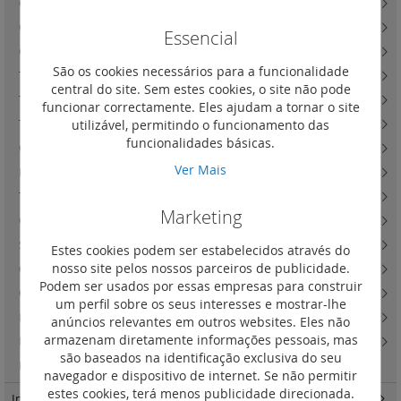
Caixa de derivação e saída de cabos e obturadores
(14)
Carregadores de indução
(0)
Essencial
Carregadores USB
(16)
São os cookies necessários para a funcionalidade
Tomadas RJ45
(40)
central do site. Sem estes cookies, o site não pode
Tomadas telefónicas (para renovação)
(1)
funcionar correctamente. Eles ajudam a tornar o site
utilizável, permitindo o funcionamento das
Tomadas televisão
(13)
funcionalidades básicas.
Outras tomadas informáticas
(9)
Ver Mais
Difusão sonora
(0)
Tomadas de áudio e vídeo
(22)
Marketing
Outras tomadas de áudio e vídeo e atenuador de linha
(6)
Suportes de fixação BatiboxTM
(22)
Estes cookies podem ser estabelecidos através do
nosso site pelos nossos parceiros de publicidade.
Caixas salientes e kits para postos de trabalho
(18)
Podem ser usados por essas empresas para construir
Quadros Sistema MosaicTM
(58)
um perfil sobre os seus interesses e mostrar-lhe
Lâmpadas LED para substituição
(1)
anúncios relevantes em outros websites. Eles não
armazenam diretamente informações pessoais, mas
Lâmpadas Easy-Led e outras
(7)
são baseados na identificação exclusiva do seu
Funções para sinalização luminosa
(22)
navegador e dispositivo de internet. Se não permitir
estes cookies, terá menos publicidade direcionada.
IncaraTM
(162)