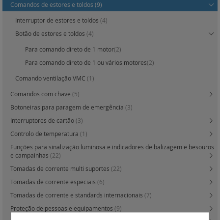
Comandos de estores e toldos
(9)
Interruptor de estores e toldos
(4)
Botão de estores e toldos
(4)
Para comando direto de 1 motor
(2)
Para comando direto de 1 ou vários motores
(2)
Comando ventilação VMC
(1)
Comandos com chave
(5)
Botoneiras para paragem de emergência
(3)
Interruptores de cartão
(3)
Controlo de temperatura
(1)
Funções para sinalização luminosa e indicadores de balizagem e besouros
e campainhas
(22)
Tomadas de corrente multi suportes
(22)
Tomadas de corrente especiais
(6)
Tomadas de corrente e standards internacionais
(7)
Proteção de pessoas e equipamentos
(9)