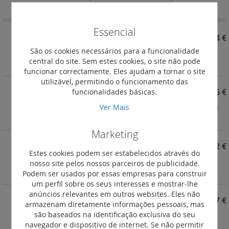
Ordenação
Decrescent
Essencial
REF. 024319
3,24 €
São os cookies necessários para a funcionalidade
Aros porta-etiquetas Osmoz - Redondo - modelo
central do site. Sem estes cookies, o site não pode
estreito para cabeças duplas
funcionar correctamente. Eles ajudam a tornar o site
utilizável, permitindo o funcionamento das
REF. 024318
3,26 €
funcionalidades básicas.
Ver Mais
Aros porta-etiquetas Osmoz - Quadrado - modelo
estreito
Marketing
REF. 024316
1,92 €
Estes cookies podem ser estabelecidos através do
Aros porta-etiquetas Osmoz - Redondo - modelo
nosso site pelos nossos parceiros de publicidade.
largo
Podem ser usados por essas empresas para construir
um perfil sobre os seus interesses e mostrar-lhe
anúncios relevantes em outros websites. Eles não
REF. 024315
1,07 €
armazenam diretamente informações pessoais, mas
são baseados na identificação exclusiva do seu
Aros porta-etiquetas Osmoz - Redondo - modelo
navegador e dispositivo de internet. Se não permitir
estreito