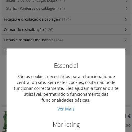
Sistema de identificação Duplix
(74)
Starfix - Ponteiras de cablagem
(34)
Fixação e circulação da cablagem
(174)
Comando e sinalização
(126)
Fichas e tomadas industriais
(164)
Transformadores
(3)
Essencial
1 ligação - 1 entrada / 1 saída - pé
isolante
São os cookies necessários para a funcionalidade
central do site. Sem estes cookies, o site não pode
funcionar correctamente. Eles ajudam a tornar o site
Definir
Ordenar por
utilizável, permitindo o funcionamento das
Ordenação
funcionalidades básicas.
Decrescent
Ver Mais
REF. 037199
7,01 €
Marketing
Bornes parafuso Viking 3 p/cond. proteção 1 ligação
1entrada/1saída 15 pé isol.