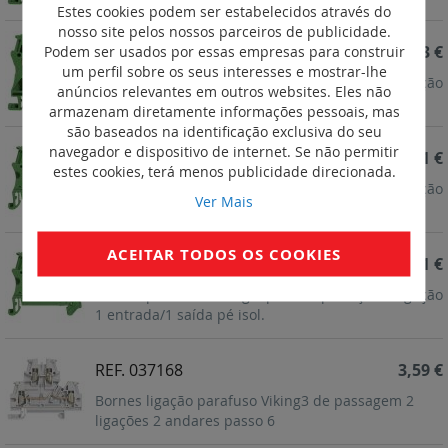
Estes cookies podem ser estabelecidos através do
nosso site pelos nossos parceiros de publicidade.
REF. 037198
5,13 €
Podem ser usados por essas empresas para construir
um perfil sobre os seus interesses e mostrar-lhe
Bornes parafuso Viking 3 p/cond. proteção 1 ligação
anúncios relevantes em outros websites. Eles não
1entrada/1saída 12 pé isol.
armazenam diretamente informações pessoais, mas
são baseados na identificação exclusiva do seu
navegador e dispositivo de internet. Se não permitir
REF. 037178
2,01 €
estes cookies, terá menos publicidade direcionada.
Bornes parafuso Viking 3 p/cond. proteção 1 ligação
Ver Mais
1 entrada/1 saída pé isol.
ACEITAR TODOS OS COOKIES
REF. 037177
1,71 €
Bornes parafuso Viking 3 p/cond. proteção 1 ligação
1 entrada/1 saída pé isol.
REF. 037168
3,59 €
Bornes ligação parafuso Viking3 de passagem 2
ligações 2 andares passo 6