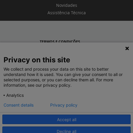
Novidades
Assistência Técnica
TERMOS E CONDIÇÕES
POLÍTICA DE PRIVACIDADE
Privacy on this site
LEGRAND PORTUGAL
We collect and process your data on this site to better
understand how it is used. You can give your consent to all or
GRUPO LEGRAND NO MUNDO
selected purposes, or you can decline them all. For more
information, see our privacy policy.
Analytics
Consent details
Privacy policy
Accept all
© 2020 Legrand. Todos os direitos reservados.
Decline all