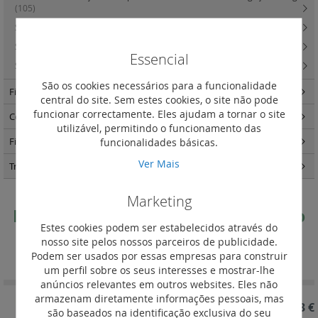
(105)
Sistema de marcação CAB3 para condutores
(133)
Sistema de identificação Duplix
(74)
Essencial
Starfix - Ponteiras de cablagem
(34)
São os cookies necessários para a funcionalidade
Fixação e circulação da cablagem
(174)
central do site. Sem estes cookies, o site não pode
funcionar correctamente. Eles ajudam a tornar o site
Comando e sinalização
(126)
utilizável, permitindo o funcionamento das
funcionalidades básicas.
Fichas e tomadas industriais
(164)
Ver Mais
Transformadores
(3)
Marketing
Para bornes de ligação por parafuso
Estes cookies podem ser estabelecidos através do
nosso site pelos nossos parceiros de publicidade.
Definir
Ordenar por
Podem ser usados por essas empresas para construir
Ordenação
um perfil sobre os seus interesses e mostrar-lhe
Decrescent
anúncios relevantes em outros websites. Eles não
armazenam diretamente informações pessoais, mas
REF. 037576
1,93 €
são baseados na identificação exclusiva do seu