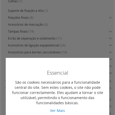
Calhas
(1)
Suporte de fixação a 45o
(1)
Fixações finais
(8)
Acessórios de marcação
(4)
Tampas finais
(19)
Ecrãs de separação e isolamento
(11)
Acessórios de ligação equipotencial
(24)
Acessórios para bornes seccionáveis
(16)
Acessórios de blindagem
(10)
Placas de segurança
(10)
Essencial
Acessórios de medida
(7)
Viking3 - bornes de potência
(18)
São os cookies necessários para a funcionalidade
central do site. Sem estes cookies, o site não pode
Viking3 - marcadores para bornes de ligação
(34)
funcionar correctamente. Eles ajudam a tornar o site
Sistema de marcação CAB3 para condutores e bornes de ligação Viking3
utilizável, permitindo o funcionamento das
(105)
funcionalidades básicas.
Sistema de marcação CAB3 para condutores
(133)
Ver Mais
Sistema de identificação Duplix
(74)