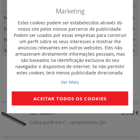
Starfix - Ponteiras de cablagem
(34)
Marketing
Fixação e circulação da cablagem
(174)
Estes cookies podem ser estabelecidos através do
nosso site pelos nossos parceiros de publicidade.
Comando e sinalização
(126)
Podem ser usados por essas empresas para construir
Fichas e tomadas industriais
(164)
um perfil sobre os seus interesses e mostrar-lhe
anúncios relevantes em outros websites. Eles não
Transformadores
(3)
armazenam diretamente informações pessoais, mas
são baseados na identificação exclusiva do seu
navegador e dispositivo de internet. Se não permitir
Calhas
estes cookies, terá menos publicidade direcionada.
Ver Mais
Definir
Ordenar por
Ordenação
Decrescent
ACEITAR TODOS OS COOKIES
REF. 038971
21,92 €
Calha perfil em C - comprimento 2m