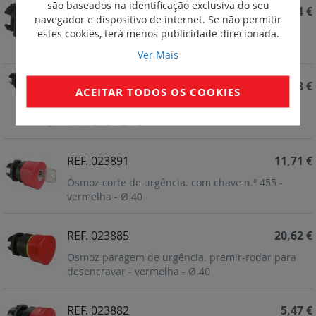
são baseados na identificação exclusiva do seu
REF. 024000
7,94 €
navegador e dispositivo de internet. Se não permitir
Cabeças simples para botoneiras de pressão
estes cookies, terá menos publicidade direcionada.
Osmoz - à face - branca
Ver Mais
REF. 023892
29,28 €
ACEITAR TODOS OS COOKIES
Osmoz paragem de urgência. com chave n.º 455 -
vermelha - Ø 40
REF. 023891
11,71 €
Osmoz corte de urgência. com chave n.º 455 -
vermelha - Ø 40
REF. 023885
20,62 €
Osmoz paragem de urgência. premir-rodar para
desencravar - vermelha - Ø 40
REF. 023882
5,47 €