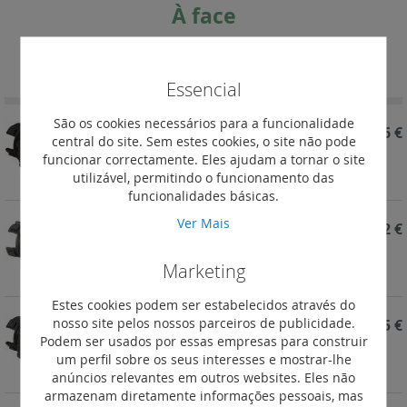
À face
Definir
Ordenar por
Ordenação
Decrescent
Essencial
São os cookies necessários para a funcionalidade
REF. 024004
8,26 €
central do site. Sem estes cookies, o site não pode
funcionar correctamente. Eles ajudam a tornar o site
Cabeças simples para botoneiras de pressão
utilizável, permitindo o funcionamento das
Osmoz - à face - amarela
funcionalidades básicas.
Ver Mais
REF. 024002
7,72 €
Cabeças simples para botoneiras de pressão
Marketing
Osmoz - à face - verde
Estes cookies podem ser estabelecidos através do
nosso site pelos nossos parceiros de publicidade.
REF. 024001
7,75 €
Podem ser usados por essas empresas para construir
Cabeças simples para botoneiras de pressão
um perfil sobre os seus interesses e mostrar-lhe
Osmoz - à face - vermelha
anúncios relevantes em outros websites. Eles não
armazenam diretamente informações pessoais, mas