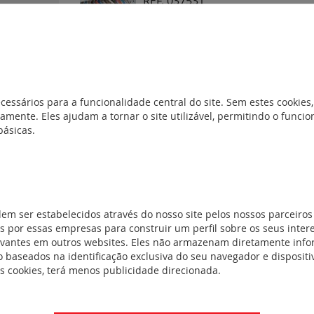
REF. 037531
Ligadores de blindagem para cabo 
REF. 037530
(11)
Ligadores de blindagem para cabo 
ial
(24)
cessários para a funcionalidade central do site. Sem estes cookies,
amente. Eles ajudam a tornar o site utilizável, permitindo o func
veis
(16)
básicas.
REF. 037501
Pentes para bornes de parafuso e a
(2)
cinzento
ndagem
(2)
dem ser estabelecidos através do nosso site pelos nossos parceiros
REF. 037500
 por essas empresas para construir um perfil sobre os seus inter
evantes em outros websites. Eles não armazenam diretamente inf
Pentes para bornes de parafuso e a
 baseados na identificação exclusiva do seu navegador e dispositiv
es cookies, terá menos publicidade direcionada.
e ligação
(34)
REF. 037299
ndutores e