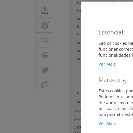
Suporte de fixação a 45o
(1)
Fixações finais
(8)
Acessórios de marcação
(4)
Tampas finais
(19)
Essencial
Ecrãs de separação e isolamento
Acessórios de ligação equipotenc
São os cookies ne
funcionar correct
Acessórios para bornes seccioná
funcionalidades 
Acessórios de blindagem
(10)
Ver Mais
Ligadores de blindagem
(6)
Barra colectora de blindagem
Marketing
Barra de continuidade de bli
Estes cookies po
Placas de segurança
(10)
Podem ser usados
Acessórios de medida
(7)
lhe anúncios rel
pessoais, mas são
Viking3 - bornes de potência
(18)
não permitir est
Viking3 - marcadores para bornes d
Ver Mais
Sistema de marcação CAB3 para co
bornes de ligação Viking3
(105)