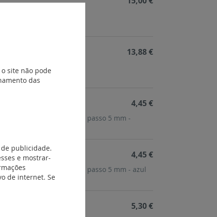
15,00 €
diâmetro 4 a 13.5 mm
13,88 €
diâmetro 3 a 8 mm
 o site não pode
ionamento das
4,45 €
utomáticos para 10 bornes passo 5 mm -
 de publicidade.
4,45 €
esses e mostrar-
ormações
utomáticos para 10 bornes passo 5 mm - azul
o de internet. Se
5,30 €