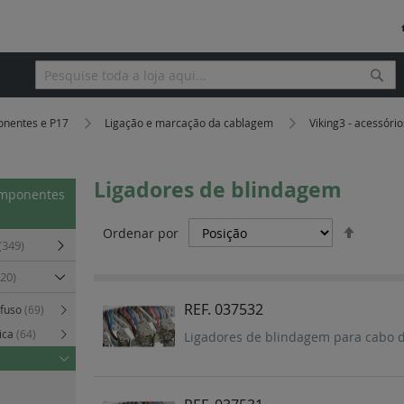
Pesq
Pesquisa
onentes e P17
Ligação e marcação da cablagem
Viking3 - acessóri
Ligadores de blindagem
omponentes
Definir
Ordenar por
Orden
(349)
Decres
420)
REF. 037532
afuso
(69)
tica
(64)
Ligadores de blindagem para cabo 