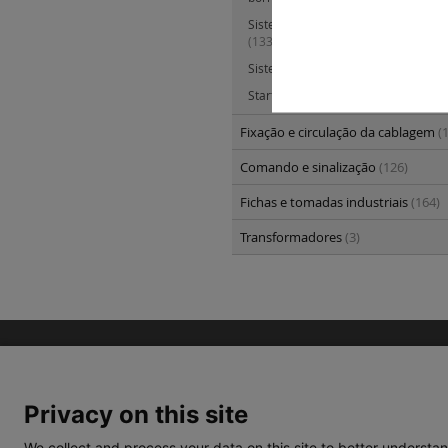
Sistema de marcação CAB3 para co
(133)
Sistema de identificação Duplix
(74)
Starfix - Ponteiras de cablagem
(34)
Fixação e circulação da cablagem
(
Comando e sinalização
(126)
Fichas e tomadas industriais
(164)
Transformadores
(3)
Privacy on this site
We collect and process your data on this site to better understan