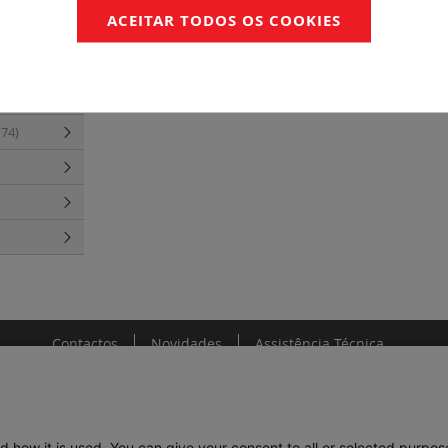
Etiqueta Viking 3 "tensão perigosa"
ACEITAR TODOS OS COOKIES
ndutores
174)
Contactos
Novidades
Assistência Técnica
d how it is used. You can give your consent to all or selected purpos