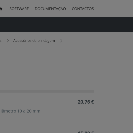
SOFTWARE
DOCUMENTAÇÃO
CONTACTOS
uisa
os
Acessórios de blindagem
ação
cente
20,76 €
diâmetro 10 a 20 mm