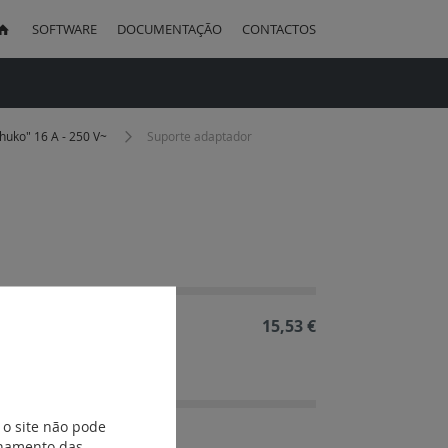
SOFTWARE
DOCUMENTAÇÃO
CONTACTOS
uisa
huko" 16 A - 250 V~
Suporte adaptador
ação
cente
15,53 €
ulos Mosaic.
 o site não pode
ionamento das