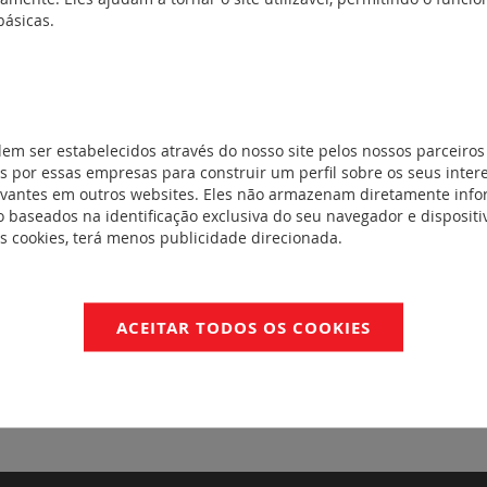
básicas.
" 2P+T
(5)
ia
(2)
2 A
(11)
dem ser estabelecidos através do nosso site pelos nossos parceiros
mada
vamento 16 a
 por essas empresas para construir um perfil sobre os seus inter
evantes em outros websites. Eles não armazenam diretamente inf
 baseados na identificação exclusiva do seu navegador e dispositiv
es cookies, terá menos publicidade direcionada.
mada
vamento 63 A
4)
ACEITAR TODOS OS COOKIES
ixos
(12)