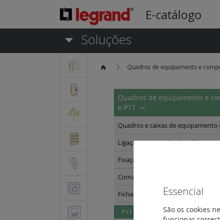
E-catálogo
Soluções
Quadros de equipamento e comp
Quadros de equipamento e c
e P17
Quadros e caixas de equipamento
Ligação e marcação da cablagem
(
Fixação e circulação da cablagem
(
Comando e sinalização
(126)
Essencial
Fichas e tomadas industriais
(164)
São os cookies ne
P17 Tempra Pro tipo "schuko" 16 A 
funcionar correct