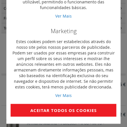
utilizável, permitindo o funcionamento das
funcionalidades básicas.
Comando e sinalização
(126)
Ver Mais
Fichas e tomadas industriais
(164)
Transformadores
(3)
Marketing
Estes cookies podem ser estabelecidos através do
Armários RAL 7035
nosso site pelos nossos parceiros de publicidade.
Podem ser usados por essas empresas para construir
Definir
um perfil sobre os seus interesses e mostrar-lhe
Ordenar por
Ordenação
anúncios relevantes em outros websites. Eles não
Decrescent
armazenam diretamente informações pessoais, mas
são baseados na identificação exclusiva do seu
navegador e dispositivo de internet. Se não permitir
REF. 036287
3 250,86 €
estes cookies, terá menos publicidade direcionada.
Armário Marina - Poliéster - IP66 - IK 10 -
Ver Mais
1860x800x463 mm
ACEITAR TODOS OS COOKIES
REF. 036286
2 922,12 €
Armário Marina - Poliéster - IP66 - IK 10 -