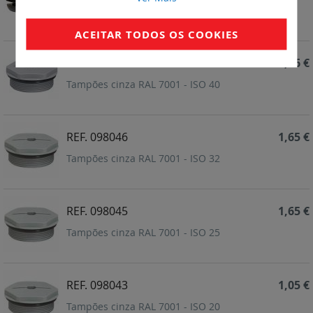
Passa-fios para cabos 3.5 Ø máx. (mm)
ACEITAR TODOS OS COOKIES
REF. 098047
2,96 €
Tampões cinza RAL 7001 - ISO 40
REF. 098046
1,65 €
Tampões cinza RAL 7001 - ISO 32
REF. 098045
1,65 €
Tampões cinza RAL 7001 - ISO 25
REF. 098043
1,05 €
Tampões cinza RAL 7001 - ISO 20