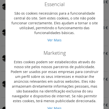
REF. 098094
0,93 €
Essencial
Passa-fios para cabos 13 Ø máx. (mm)
São os cookies necessários para a funcionalidade
central do site. Sem estes cookies, o site não pode
funcionar correctamente. Eles ajudam a tornar o site
REF. 098093
0,93 €
utilizável, permitindo o funcionamento das
funcionalidades básicas.
Passa-fios para cabos 12 Ø máx. (mm)
Ver Mais
Marketing
REF. 098092
0,37 €
Passa-fios para cabos 7 Ø máx. (mm)
Estes cookies podem ser estabelecidos através do
nosso site pelos nossos parceiros de publicidade.
Podem ser usados por essas empresas para construir
um perfil sobre os seus interesses e mostrar-lhe
REF. 098091
0,37 €
anúncios relevantes em outros websites. Eles não
armazenam diretamente informações pessoais, mas
Passa-fios para cabos 6 Ø máx. (mm)
são baseados na identificação exclusiva do seu
navegador e dispositivo de internet. Se não permitir
estes cookies, terá menos publicidade direcionada.
REF. 098090
0,37 €
Ver Mais