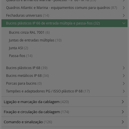
Quadros Atlantic e Marina - equipamentos comuns para quadros
(87)
Fechaduras universais
(14)
Bucins plásticos IP 66 de entrada múltipla e passa-fios
(32)
Bucins cinza RAL 7001
(6)
Juntas de entradas múltiplas
(10)
Junta ASI
(2)
Passa-fios
(14)
Bucins plásticos IP 68
(39)
Bucins metálicos IP 68
(34)
Porcas para bucins
(0)
Tampões e adaptadores PG / ISSO plástico IP 68
(17)
Ligação e marcação da cablagem
(420)
Fixação e circulação da cablagem
(174)
Comando e sinalização
(126)