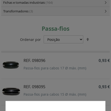
Fichas e tomadas industriais
(164)
Transformadores
(3)
Passa-fios
Definir
Ordenar por
Ordenação
Decrescent
REF. 098096
0,93 €
Passa-fios para cabos 17 Ø máx. (mm)
REF. 098095
0,93 €
Passa-fios para cabos 15 Ø máx. (mm)