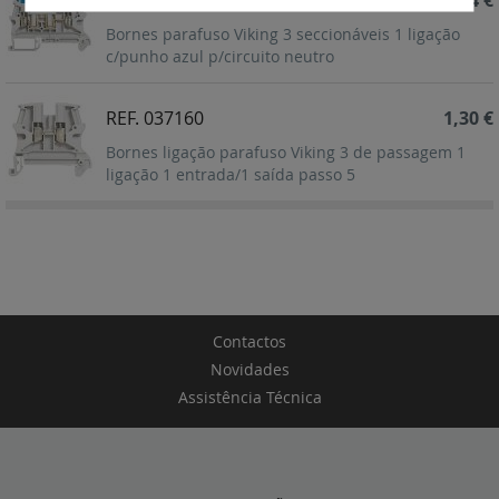
REF. 037182
5,34 €
Bornes parafuso Viking 3 seccionáveis 1 ligação
c/punho azul p/circuito neutro
REF. 037160
1,30 €
Bornes ligação parafuso Viking 3 de passagem 1
ligação 1 entrada/1 saída passo 5
Contactos
Novidades
Assistência Técnica