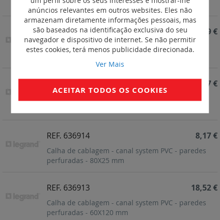
um perfil sobre os seus interesses e mostrar-lhe
lisas 40X25 mm
anúncios relevantes em outros websites. Eles não
armazenam diretamente informações pessoais, mas
são baseados na identificação exclusiva do seu
REF. 636932
6,29 €
navegador e dispositivo de internet. Se não permitir
Calha de cablagem - canal system PVC - paredes
estes cookies, terá menos publicidade direcionada.
lisas 30X25 mm
Ver Mais
REF. 636915
8,97 €
ACEITAR TODOS OS COOKIES
Calha de cablagem - canal system PVC - paredes
perfuradas - 80X30 mm
REF. 636914
8,17 €
Calha de cablagem - canal system PVC - paredes
perfuradas - 80X25 mm
REF. 636913
18,52 €
Calha de cablagem - canal system PVC - paredes
perfuradas - 60X120 mm