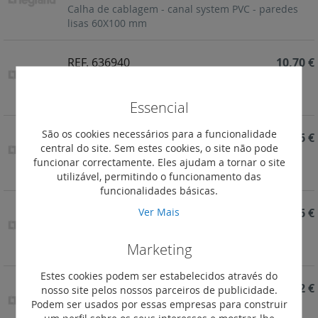
Calha de cablagem - canal system PVC - paredes
lisas 60X100 mm
REF. 636940
10,70 €
Calha de cablagem - canal system PVC - paredes
lisas 60X60 mm
Essencial
São os cookies necessários para a funcionalidade
REF. 636937
8,56 €
central do site. Sem estes cookies, o site não pode
Calha de cablagem - canal system PVC - paredes
funcionar correctamente. Eles ajudam a tornar o site
lisas 40X60 mm
utilizável, permitindo o funcionamento das
funcionalidades básicas.
Ver Mais
REF. 636936
6,66 €
Calha de cablagem - canal system PVC - paredes
Marketing
lisas 40X40 mm
Estes cookies podem ser estabelecidos através do
REF. 636934
6,32 €
nosso site pelos nossos parceiros de publicidade.
Podem ser usados por essas empresas para construir
Calha de cablagem - canal system PVC - paredes