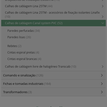
Calhas de cablagem Lina 25TM
(44)
Calhas de cablagem Lina 25TM - acessórios de fixação isolantes Linafix
(10)
Calhas de cablagem Canal system PVC
(52)
Paredes perfuradas
(34)
Paredes lisas
(26)
Rebites
(2)
Cintas espiral pretas
(4)
Cintas espiral brancas
(4)
Calhas de cablagem livre de halogéneo Transcab
(10)
Comando e sinalização
(126)
Fichas e tomadas industriais
(164)
Transformadores
(3)