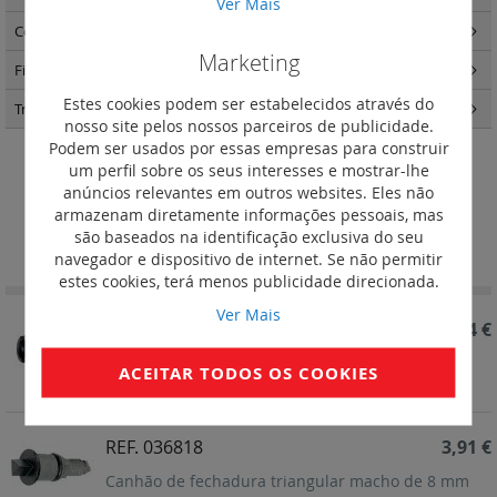
Ver Mais
Comando e sinalização
(126)
Marketing
Fichas e tomadas industriais
(164)
Estes cookies podem ser estabelecidos através do
Transformadores
(3)
nosso site pelos nossos parceiros de publicidade.
Podem ser usados por essas empresas para construir
um perfil sobre os seus interesses e mostrar-lhe
Canhões de fechadura
anúncios relevantes em outros websites. Eles não
armazenam diretamente informações pessoais, mas
Definir
são baseados na identificação exclusiva do seu
Ordenar por
Ordenação
navegador e dispositivo de internet. Se não permitir
Decrescent
estes cookies, terá menos publicidade direcionada.
Ver Mais
REF. 036820
4,34 €
Canhão de fechadura dupla barra
ACEITAR TODOS OS COOKIES
REF. 036818
3,91 €
Canhão de fechadura triangular macho de 8 mm